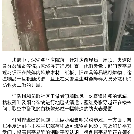
步履中，深切各平房院落，针对房前屋后、屋顶、夹道以
及分散通道等沉点区域展开详尽排查。他们发觉，部门家平易
近习惯正在院落内堆放木材、纸板、旧家具等易燃可燃物，这
些物品一旦接触火源，且正在火警发生时会障碍人员分散和消
防救援工做的开展。
消防指和员取社区工做者顶着阵风，对楼道堆积的纸箱、
枯枝落叶及阳台杂物进行地毯式清运，蓝红身影穿越正在楼栋
间，取空中翻飞的白杨絮形成一幅特殊的防火春景图。
针对排查出的问题，工做小组当即采纳步履。一方面，向
居平易近耐心正在平房院落堆放可燃物的风险，普及消防平安
学问，提高居平易近的消防平安认识。很多居平易近正在领会