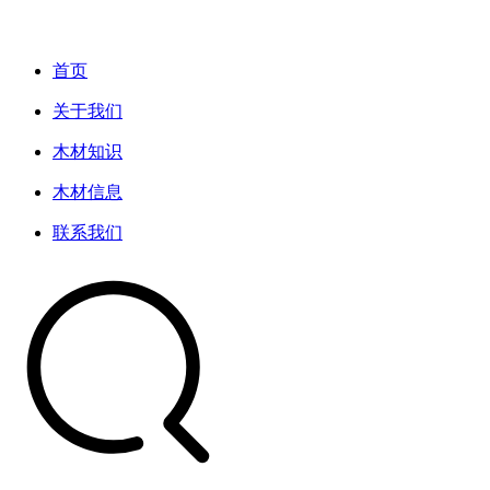
首页
关于我们
木材知识
木材信息
联系我们