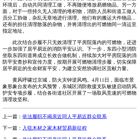
环境后，自动共同清理工做，不再随便堆放易燃物品。另一方
面，对于一些持久无人清理的堆积物，消防人员和街道工做人
员分工协做，杂乱无章地进行清理。他们有的搬运大件物品，
还有的担任清理散落的杂物，并将清理出的可燃物同一清运至
指定地址。
此次结合步履不只无效清理了平房院落内的可燃物，还进
一步加强了居平易近的消防平安认识。下一步，东四小型消防
坐取东四街道将成立长效合做机制，持续加大对平房院落的消
防平安查抄和宣传力度，按期开展可燃物清理步履，切实保障
居平易近的生命财富平安，为建立安然协调社区贡献力量。
黄风呼啸过京城，防火灾钟逆风鸣。4月11日，面临市景
象形象台发布的大风预警，东城区消防救援支队敏捷启动防风
护安专项步履，结合各街道社区开展了一场取风竞速的可燃物
清理攻坚和。
上一篇：
依法履职不竭亲近同人平易近群众联系
下一篇：
入驻木材之家木材贸易新征程