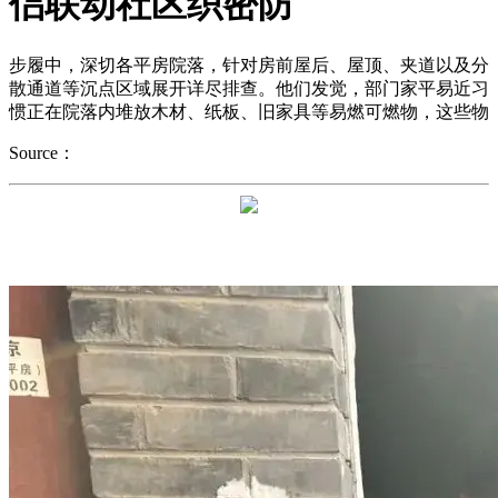
侣联动社区织密防
步履中，深切各平房院落，针对房前屋后、屋顶、夹道以及分
散通道等沉点区域展开详尽排查。他们发觉，部门家平易近习
惯正在院落内堆放木材、纸板、旧家具等易燃可燃物，这些物
Source：