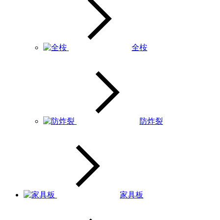
全桉
防炸裂
家具板