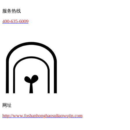
服务热线
400-635-6009
网址
http://www.foshanhonghaosuliaowujin.com