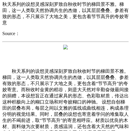
秋天系列的设想灵感深刻罗致自秋收时节的梯田景不雅。梯
田，这一人类取天然协调共生的杰做，以其层层叠叠、参差有
致的形态，不只展示了大地之美，更包含着节节高升的夸姣寄
意
Source：
秋天系列的设想灵感深刻罗致自秋收时节的梯田景不雅。
梯田，这一人类取天然协调共生的杰做，以其层层叠叠、参差
有致的形态，不只展示了大地之美，更包含着“节节高升”的夸
姣寄意。而秋收时金黄的稻谷，则是大天然对辛勤奋做最间接
的捐赠，本设想旨正在通过家具的形态、色彩取材质，传达出
这种积极向上的糊口立场和对夸姣糊口的神驰。 设想自创梯
田的层叠布局，每层之间以文雅的弧线或曲线相连，构成条理
分明的视觉结果。同时，层叠的设想也寄意着学问的堆集取人
生的不竭前进，取“节节高升”的寄意相呼应。材质以优良的木
材、面料做为次要材质，质感温润，还包含着大天然的气味和