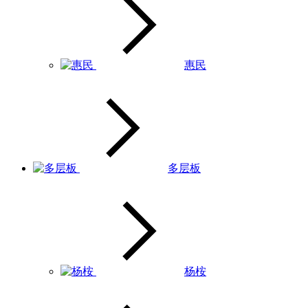
惠民
多层板
杨桉