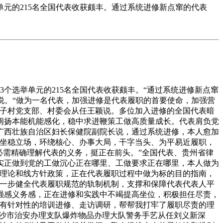
元的215名全国代表收获颇丰。通过系统进修新点窜的代表
选举单元的215名全国代表收获颇丰。“通过系统进修新点窜
说。“做为一名代表，加强进修是代表履职的首要使命，加强营
家子村党支部、村委会从任王颖说。多位加入进修的全国代表暗
阐扬本能机能感化，稳中求进鞭策工做高质量成长。代表肩负党
广西壮族自治区妇长保健院副院长说，通过系统进修，本人愈加
直坐稳立场，环绕核心、办事大局，干字当头、为平易近履职，
必需精确理解代表的义务，挺正在前头。”全国代表、贵州省律
实正做到党的工做沉心正在哪里、工做要求正在哪里，本人做为
的理论和线方针政策，正在代表履职过程中做为标的目的指南，
进一步健全代表履职规范的轨制机制，支撑和保障代表代表人平
强感义务感，正在进修和实践中不竭提高坐位，积极担任尽责，
的有针对性的培训进修、走访调研，帮帮我打牢了履职尽责的理
长沙市治安办理支队爆炸物品办理大队警务手艺从任刘义新深