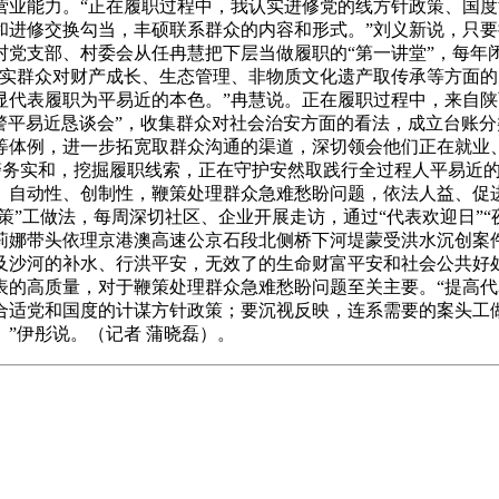
营业能力。“正在履职过程中，我认实进修党的线方针政策、国
和进修交换勾当，丰硕联系群众的内容和形式。”刘义新说，只
村党支部、村委会从任冉慧把下层当做履职的“第一讲堂”，每年
记实群众对财产成长、生态管理、非物质文化遗产取传承等方面
显代表履职为平易近的本色。”冉慧说。正在履职过程中，来自
警平易近恳谈会”，收集群众对社会治安方面的看法，成立台账
等体例，进一步拓宽取群众沟通的渠道，深切领会他们正在就业
警务实和，挖掘履职线索，正在守护安然取践行全过程人平易近
、自动性、创制性，鞭策处理群众急难愁盼问题，依法人益、促进
策”工做法，每周深切社区、企业开展走访，通过“代表欢迎日”“
陈莉娜带头依理京港澳高速公京石段北侧桥下河堤蒙受洪水沉创案
及沙河的补水、行洪平安，无效了的生命财富平安和社会公共好处
表的高质量，对于鞭策处理群众急难愁盼问题至关主要。“提高
合适党和国度的计谋方针政策；要沉视反映，连系需要的案头工
”伊彤说。（记者 蒲晓磊）。