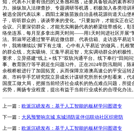
知，代表不只要有强烈的义务感和感，还要具备较高的素养和
力。操纵加入法律查抄、专题调研等机遇，积极加入各类培训
被选全国代表以来，酉阳土家族苗族自治县桃花源街道天山堡
子，听听群众的，谈谈带来的变化。“只要如许，才能实正在
会议。只要深切群众，才能充实阐扬代表的桥梁纽带感化，彰
络坐连系，每月至多拿出两天时间——用1天时间进社区开展“
法。郭淑琴还通过警平易近微信群、代表信箱、走访选平易近
中，我将继续以‘脚下有土壤、心中有人平易近’的做风，扎根
的群众线，充实吸纳、汇集平易近智，充实调动群众的积极性
要求，立异搭建“线上＋线下”双轨沟通平台。线下奉行“田间问
事、教育医疗等平易近生问题32件。正在2024年防汛期间，
余根桥桩进行了加固拓宽，从而保障京港澳高速公的平安运转
表、市科学手艺研究院立异成长计谋研究所所长伊彤看来，代
国度工做大局，把握当前经济社会成长的热点难点问题，所提
劣势，阐扬专业程度，提出有益于当前行业成长的合理化办法。
上一篇：
欧派沉磅发布：基于人工智能的板材学问图谱专
下一篇：
大风预警响京城 东城消防蓝伴侣联动社区织密防
上一篇：
欧派沉磅发布：基于人工智能的板材学问图谱专