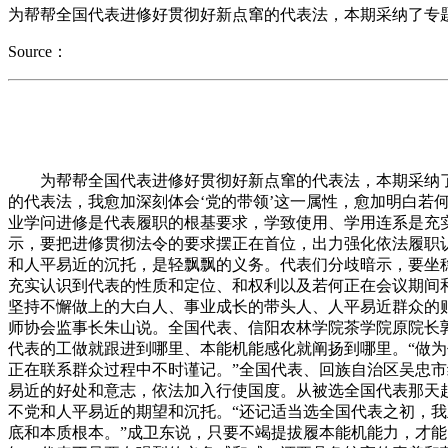
为帮帮全国代表进修好贯彻好新点窜的代表法，本期采纳了专题
Source：
为帮帮全国代表进修好贯彻好新点窜的代表法，本期采纳了专
的代表法，我愈加深刻体会‘党的带领’这一属性，愈加明白若
业学问进修是代表履职的根基要求，学致使用、学用连系是充
示，要把进修贯彻法令的要求摆正在首位，出力强化依法履职
和人平易近的沉托，是轻飘飘的义务。代表们分歧暗示，要坐
充实认识到代表的性质和定位、和权利以及若何正在会议期间
坚持不懈做上的大白人、事业成长的带头人、人平易近群众的贴
师协会监事长朱山说。全国代表、信阳农林学院茶学院原院长
代表的工做就跟进到哪里、本能机能感化就阐扬到哪里。“做
正在联系群众过程中不时谨记。”全国代表、回族自治区吴忠
易近的好处和意志，依法加入行使国度。从被选全国代表那天
不党和人平易近的期望和沉托。“还记适当选全国代表之初，
底和本质根本。”成卫东说，只要不竭提拔履本能机能力，才能