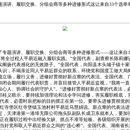
演讲、履职交换、分组会商等多种进修形式这让来自33个选举单
题演讲、履职交换、分组会商等多种进修形式——这让来自33个
何将全过程人平易近融入履职实践。”全国代表，副查察长陈莉娜
实阐扬代表感化的无效路子。”全国代表，向阳县木头城子镇十
认识，不竭亲近同人平易近群众的联系，环绕党和国度工做大局
稳立场，履行义务，进修好贯彻好新点窜的代表法。全国代表、
和闭会期间履行代表职责，并盲目接管人平易近监视，“我将一
心人、协调社会的守护人”。“进修好贯彻好新点窜的代表法，
郭桂义暗示，要持续加强理论和法令学问进修，夯实履职根底，
为代表，必需时辰把标的目的摆正在第一位。要带头进修贯彻党
市红寺堡区红寺堡镇玉池村村平易近马慧娟说。新点窜的代表法
起，天津港第一港埠无限公司拖头队副队长成卫东就本人，要加
我正在履职过程中出经验欠缺、抓点不准等短板。各级组织开展
当好党和取人平易近群众之间的“连心桥”。全国代表、湖南省