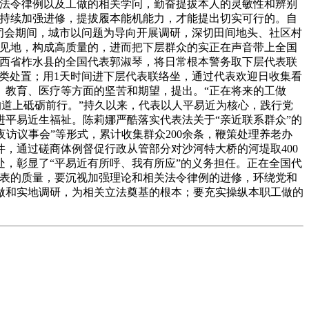
度法令律例以及工做的相关学问，勤奋提拔本人的灵敏性和辨别
要持续加强进修，提拔履本能机能力，才能提出切实可行的。自
闭会期间，城市以问题为导向开展调研，深切田间地头、社区村
的见地，构成高质量的，进而把下层群众的实正在声音带上全国
陕西省柞水县的全国代表郭淑琴，将日常根本警务取下层代表联
分类处置；用1天时间进下层代表联络坐，通过代表欢迎日收集看
、教育、医疗等方面的坚苦和期望，提出。“正在将来的工做
的道上砥砺前行。”持久以来，代表以人平易近为核心，践行党
平易近生福祉。陈莉娜严酷落实代表法关于“亲近联系群众”的
夜访议事会”等形式，累计收集群众200余条，鞭策处理养老办
件，通过磋商体例督促行政从管部分对沙河特大桥的河堤取400
，彰显了“平易近有所呼、我有所应”的义务担任。正在全国代
代表的质量，要沉视加强理论和相关法令律例的进修，环绕党和
做和实地调研，为相关立法奠基的根本；要充实操纵本职工做的