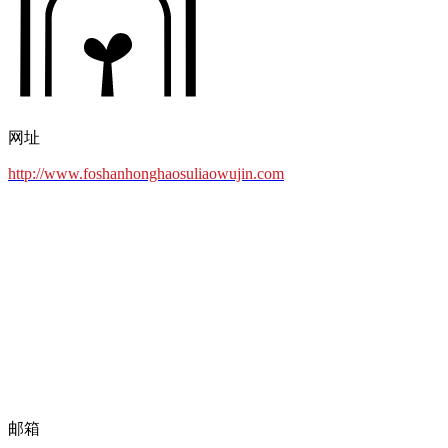
网址
http://www.foshanhonghaosuliaowujin.com
邮箱