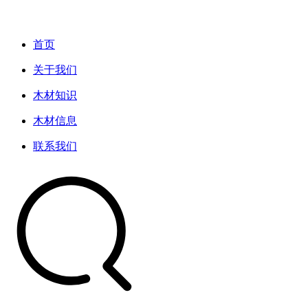
首页
关于我们
木材知识
木材信息
联系我们