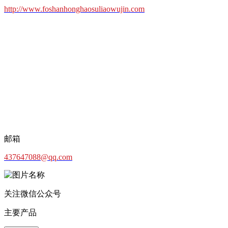
http://www.foshanhonghaosuliaowujin.com
邮箱
437647088@qq.com
关注微信公众号
主要产品