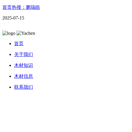
首页热搜：鹏瑞皓
2025-07-15
首页
关于我们
木材知识
木材信息
联系我们