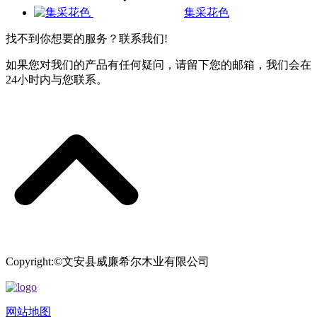
集采花色
找不到你想要的服务？联系我们!
如果您对我们的产品有任何疑问，请留下您的邮箱，我们会在
24小时内与您联系。
Copyright:©文安县威廉希尔木业有限公司
网站地图