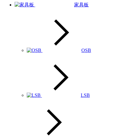
家具板
OSB
LSB