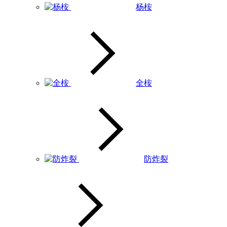
杨桉
全桉
防炸裂