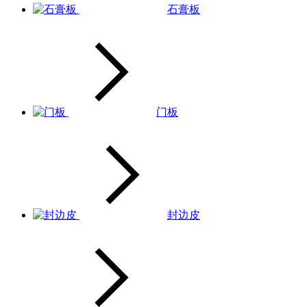
石膏板
门板
封边皮