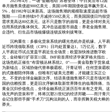
2025年4月，一场“金融地动”席卷全球：中日英法等12国
单月抛售美债超900亿美元，美国10年期国债收益率飙升至4。
5%，创1982年以来新高。这场抛售潮的规模取速度远超市场
预期——日本持续9个月减持550亿美元，而美国国债日均假贷
需求竟高达80亿美元。这不只是数字的崩塌，更是全球对美元
信用系统的集体倒戈。其冲击远超股市崩盘：养老金抛售潮、
企违约、衍生品市场核爆级连锁反映剑拔弩张。
沉构重生：多极化货泉系统的曙光危机亦是机缘。人平易
近币跨境领取系统（CIPS）日均处置量达1。5万亿元，数字
人平易近币试点笼盖平易近生全场景；欧盟加快推进数字欧
元，金砖银行扩容至11国。IMF前首席经济学家罗格夫指出，
这场危机正催生“布雷顿丛林系统2。0”——黄金取数字货泉成
为新锚点，区域协做代替单极霸权。汗青证明，任何货泉霸权
的式微都陪伴阵痛，但唯有打破美元垄断，才能建立实正公
允、不变的全球金融新次序。结语美债抛售潮不只是市场对美
国的信赖投票，更是旧次序解体取新世界降生的临蓐阵痛。当
黄金沉归价值焦点，全球金融系统正派历百年未有之变局。这
场无声的货泉和平，终将沉塑21世纪的经济邦畿——而汗青只
会记住那些手握“手术刀”沉构法则的人，而非挥舞关税大棒的
莽夫。