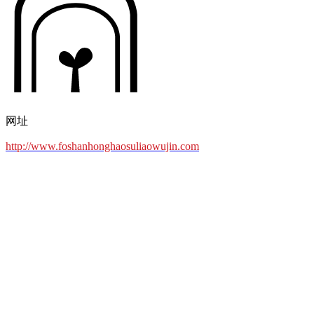
网址
http://www.foshanhonghaosuliaowujin.com