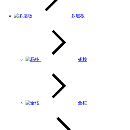
多层板
杨桉
全桉