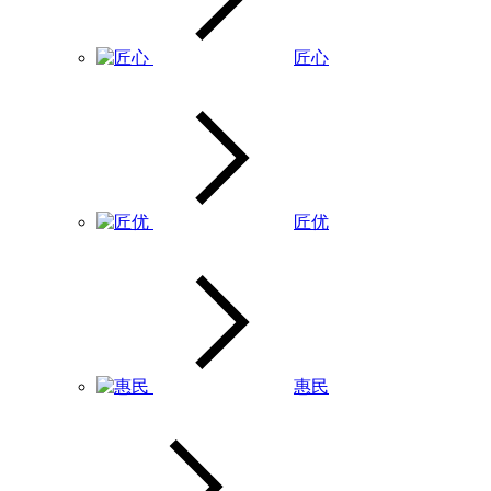
匠心
匠优
惠民