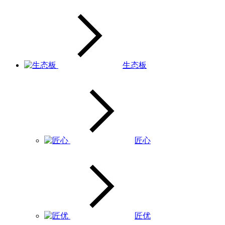
生态板
匠心
匠优