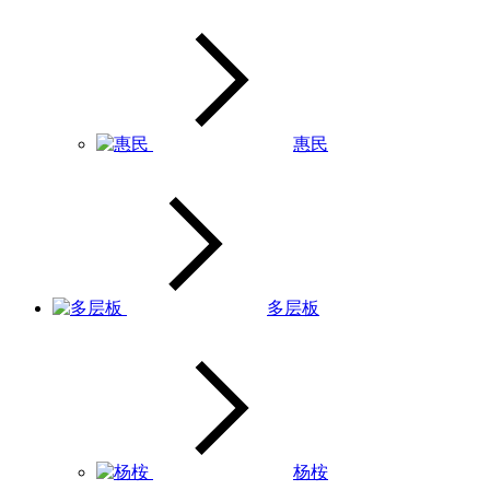
惠民
多层板
杨桉