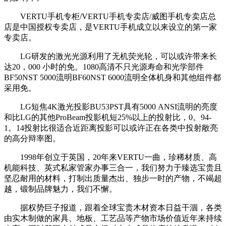
VERTU手机专柜/VERTU手机专卖店/威图手机专卖店总
店是中国授权专卖店，是VERTU手机成立以来设立的第一家
专卖店。
LG研发的激光光源利用了无机荧光轮，可以或许带来长
达20，000 小时的免。1080高清不只光源寿命和光学部件
BF50NST 5000流明BF60NST 6000流明全体机身和其他组件都
采用免。
LG短焦4K激光投影BU53PST具有5000 ANSI流明的亮度
和比LG的其他ProBeam投影机短25%以上的投射比，0。94-
1。14投射比很适合近距离投影可以或许正在各类中投射敞亮
的高分辩率图。
1998年创立于英国，20年来VERTU一曲，珍稀材质、高
机能科技、英式私家管家办事三合一，我们努力于臻选宝贵且
坚忍耐用的材料，打制出质量杰出、独步一时的产物，不竭超
越，锻制品牌魅力，我们不懈。
据权势巨子报道，跟着全球宝贵木材资本日益干涸，各类
由实木制做的家具、地板、工艺品等产物市场价值近年来持续