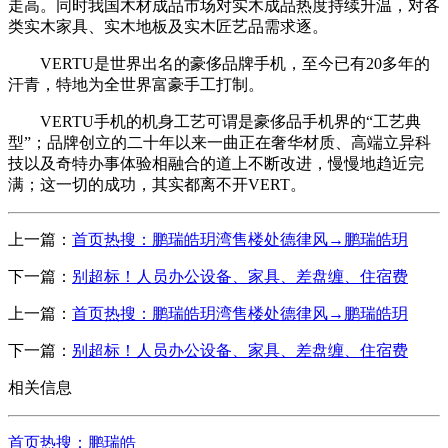
走高。同时我国木材成品市场对实木成品热度持续升温，对各
类实木家具、实木地板及实木匠艺品需求逐。
VERTU是世界出名的豪侈品牌手机，至今已有20多年的
汗青，特地为全世界富豪手工打制。
VERTU手机的机身工艺可谓是豪侈品手机界的“工艺典
型”；品牌创立的二十年以来一曲正在奢华材质、高端立异科
技以及奇特办事体验相融合的道上不断改进，慢慢地趋近完
满；这一切的成功，其实都离不开VERT。
上一篇：
首页热搜：鹏瑞皓玥湾售楼处德律风→鹏瑞皓玥
下一篇：
别超标！人员办公设备、家具、差盘缠、住宿费
上一篇：
首页热搜：鹏瑞皓玥湾售楼处德律风→鹏瑞皓玥
下一篇：
别超标！人员办公设备、家具、差盘缠、住宿费
相关信息
首页热搜：鹏瑞皓