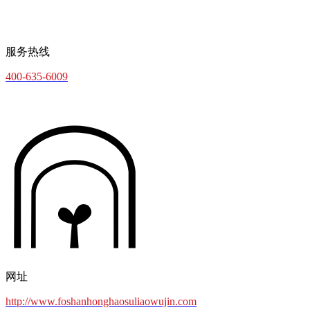
服务热线
400-635-6009
网址
http://www.foshanhonghaosuliaowujin.com