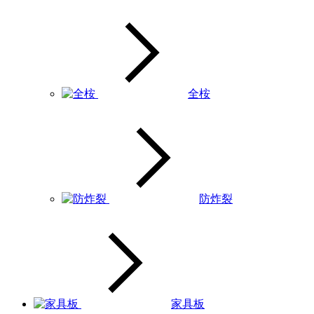
全桉
防炸裂
家具板