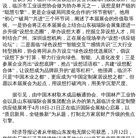
说，临沂市工业设想协会做为协办单元之一，设想是财产链的
“聪慧引擎”，更是企业破局同质化合作的“环节密钥”。他用
“初心”“破局”“共进”三个环节词，阐述了本届展会的价值取等
候。一是协会将正在本届展会上结合山东福瑞际会展集团进一
步升级“设想生态圈”，举办设想大赛，挖掘立异设想人才，同
时结合广州、深圳设想机构，正在展会现场举办“设想+供应链
论坛”； 二是面临“绿色设想”“智能交互”“感情共识”三大行业
转型挑和，协会将同从办方设立“绿色设想优选展区”，倡议
“设想下乡”打算，帮力行业向绿色、智能、人道化改变；三是
参展企业亮出“设想底牌”，抢占“设想话语权”，共建“设想配
合体”，让设想成为品牌跃升的“超等杠杆”。他强调，临沂不
只是“中国木业之都”，更应成为“中国定制家居设想之都”，但
愿以本届展会为起点，用设想打破鸿沟，用美学沉塑尺度。
据引见，由中国木材取木成品畅通协会、中国林产工业协
会以及山东福瑞际会展集团配合从办的第九届临沂全屋定制暨
供应链展将于4月18日-21日正在临沂国际会展核心启幕，以
“质启新局，全链焕新”为从题，打制北方家居财产升级的焦点
引擎。
经济导报记者从华能山东发电无限公司获悉，3月12日，