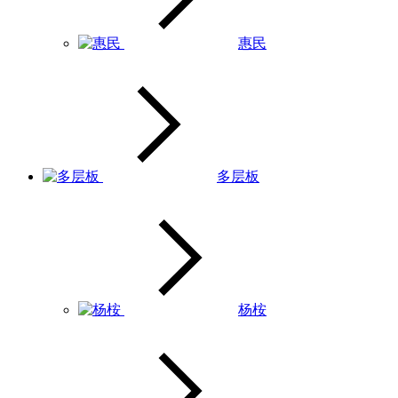
惠民
多层板
杨桉