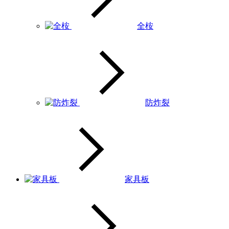
全桉
防炸裂
家具板