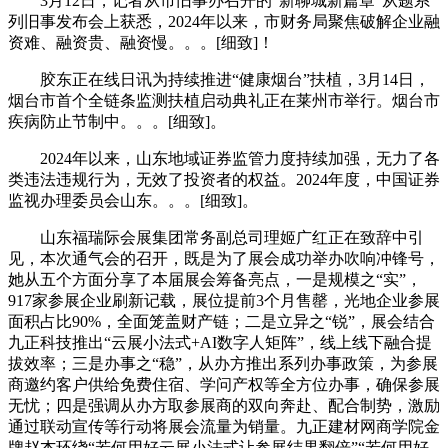
3月12日，记者从市旧事办召开的“新聊城新篇章”从题系
列旧事发布会上获悉，2024年以来，市财务局聚焦破解企业融
资难、融资贵、融资慢。。。[细致]！
胶东正在线日讯为持续推进“健康烟台”扶植，3月14日，
烟台市首个全链条监测扶植启动典礼正在莱州市举行。烟台市
疾病防止节制中。。。[细致]。
2024年以来，山东地域证券监管力度持续加强，无力了各
类违法违规行为，无效了投资者的权益。2024年度，中国证券
监视办理委员会山东。。。[细致]。
山东福瑞际会展集团常务副总司理姬广红正在致辞中引
见，本次通气会的召开，既是为了展会成功举办吹响冲锋号，
她从五个方面分享了本届展会筹备亮点，一是规模之“实”，
917家参展企业刷新记载，展位提前3个月售罄，光地企业参展
面积占比90%，全面笼盖财产链；二是立异之“锐”，展会结合
九正科技推出“云展小法式+AI数字人矩阵”，线上线下融合提
拔效率；三是办事之“稳”，从办方推出系列办事政策，为参展
商邀约客户供给免费住宿、学问产权等全方位办事，确保参展
无忧；四是强调从办方取参展商的双向奔赴、配合制势，激励
通过联动宣传等行动将展会流量为销量。九正建材网商学院金
牌赵杰环绕“若何用好云展小法式让参展结果翻倍”“若何用好