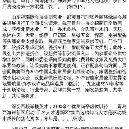
华能电厂举行了高矫捷性洁净高效2台660兆瓦热电联产项目从
厂房浇建第一方混凝土仪。。。[细致]？。
山东福瑞际会展集团营业一部项目司理张孝丽环绕展会筹
备进展进行了全面报告请示。截至目前，展会招商已全数完
成，获得北新木业、千山、亦木良品、金氏百年木门、天坛、
水性科天、大亚、纷萨、巴迈隆、星徽五金、悍高、南兴配备
等头部企业支撑参取，展品涵盖整家定制及供应链、门业门
窗、软拆及集成定制、整拆材料、智能配备五大类别，此外，
展会出力推进拆企、设想师等新兴流量入口，为参展企业供给
增加新径，同时组委会晤向采购商推出费补助政策及免费大巴
车乘坐政策，让采购商不雅展更便利。正在配套勾当方面，展
会同期将举办2025中国定制家居蒙山成长论坛、家居整拆融合
成长启动大会、设想家供应链论坛、2025智能家居使用立异论
坛暨质量·办事双许诺品牌巡展（临沂）、九正建材AI获客等
十余场论坛，行业专家、品牌共聚一堂，阐发新趋向，共享
新，共话新将来。
深切百校诚揽英才，2100余个优良岗亭虚位以待——青岛
西海岸新区启动“千名人才进新区”集当选聘勾当人才是驱动城
市成长的焦点资本，青年是。。。[细致]。