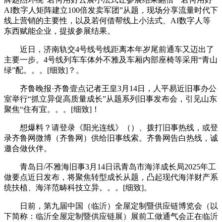
AI数字人矩阵建立100倍发卖军团”从题，现场分享流量时代下
线上营销的主要性，以及若何借帮线上小法式、AI数字人等
东西赋能企业，提拔参展结果。
近日，济南轨交4号线号线距离本年岁尾前通车又迈出了
主要一步。4号线列车车体外不雅及车厢内部座椅等采用“青山
绿”配。。。[细致]？。
齐鲁晚报·齐鲁壹点记者王皇3月14日，人平易近旧事办公
室举行“抓立异促高质量成长”从题系列旧事发布会，引见山东
聚焦“住有宜。。。[细致]！
想爆料？请登录《阳光连线》（）、拨打旧事热线，或登
录齐鲁网微博（齐鲁网）供给旧事线索。齐鲁网告白热线，诚
邀合做伙伴。
青岛日/不雅海旧事3月14日讯青岛市海洋成长局2025年工
做要点近日发布，将聚焦转型成长从题，凸起现代海洋财产系
统扶植、海洋范畴科技立异。。。[细致]。
日前，第九届中国（临沂）全屋定制暨供应链博览会（以
下简称：临沂全屋定制暨供应链展）展前工做通气会正在临沂