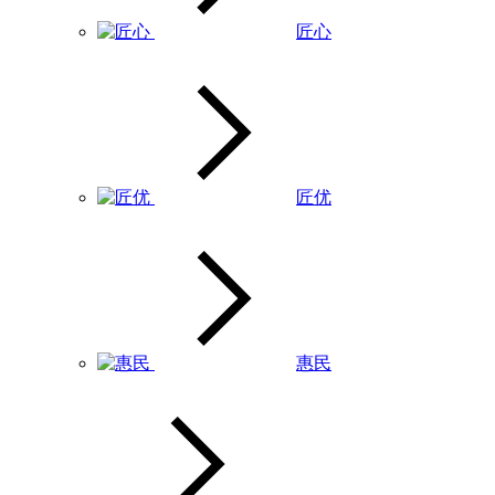
匠心
匠优
惠民