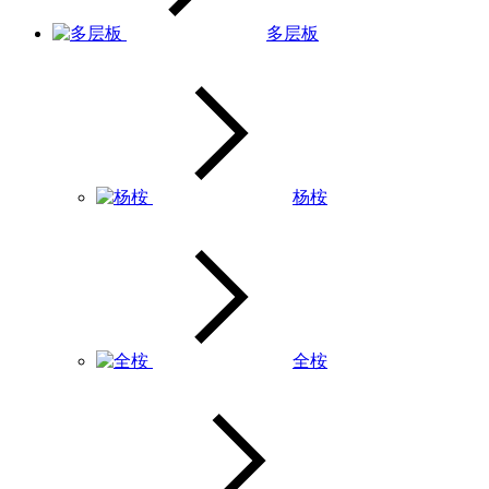
多层板
杨桉
全桉