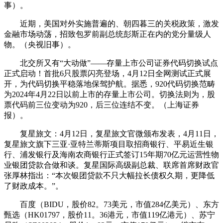
事）。
近期，美国对外实施普遍的、朝四暮三的关税政策，激发
金融市场动荡，招致包罗前副总统彭斯正在内的党分量级人
物。（央视旧事）。
北交所又有“大动做”——存量上市公司证券代码切换试点
正式启动！首批6只股票闪亮登场，4月12日全网测试正式展
开，为代码切换平稳落地保驾护航。据悉，920代码切换范畴
为2024年4月22日以前上市的存量上市公司。切换法则为，股
票代码前三位变动为920，后三位连结不变。（上海证券
报）。
复星旅文：4月12日，复星旅文官微颁布发表，4月11日，
复星旅文旗下三亚·亚特兰蒂斯项目取招商银行、平易近生银
行、浦发银行及海南农商银行正式签订15年期70亿元运营性物
业银团贷款合做和谈。复星国际高级副总裁、联席首席财政官
张厚林指出：“本次银团贷款不只大幅拉长债权久期，更降低
了财政成本。”。
百度（BIDU，股价82。73美元，市值284亿美元）、东方
甄选（HK01797，股价11。36港元，市值119亿港元）、苏宁