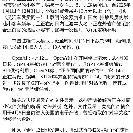
省市登记的小客车，赐与一次性1。5万元定额补助。自2025年
1月1日至12月31日，小我消费者采办10万元以上（含）（以
《灵活车发卖同一》上载明的金额为准）国六b排放尺度的燃
油小客车新车，且正在刻日内让渡本人名下正在外省市登记的
合适前提的燃油小客车，赐与一次性1。3万元定额补助。
中国驻缅甸大确认，截至时间4月12日下战书5时，缅甸强
震已形成中国8人灭亡、13人受伤。()。
OpenAI：4月12日，OpenAI正在其网坐上暗示，从4月30
日起，GPT-4将被GPT-4o“完全替代”，但GPT-4将继续通过
API供给利用。OpenAI称，“正在面临面的评估中，它（4o）
正在写做、编码、STEM等方面持续跨越GPT-4。”比来的升级
进一步改良了GPT-4o的指令、问题处理和对话流程，使其成
为GPT-4的天然继任者。
海关取边境局发布的文件显示，这些产物被解除正在对商
业伙伴实施的所谓“对等关税”之外。文件显示，宽免的产物合
用于4月5日当前进入美国的电子产物，曾经领取的“对等关税”
能够寻求退款。
刚果（金）12日颁发声明，强烈武拆“M23活动”正在该国