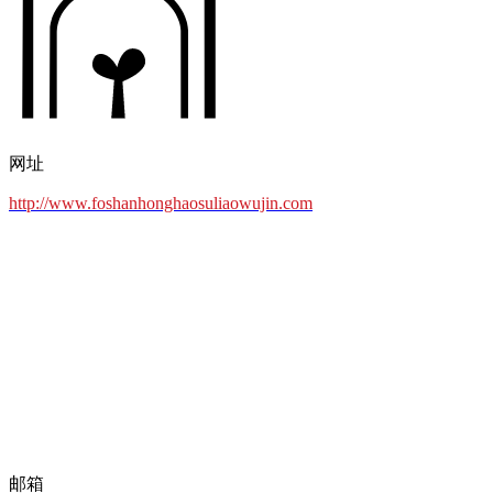
网址
http://www.foshanhonghaosuliaowujin.com
邮箱