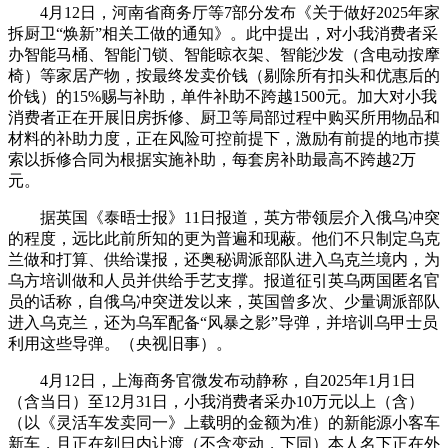
4月12日，河南省商务厅等7部分发布《关于做好2025年家
拆厨卫“焕新”相关工做的通知》。此中提出，对小我消费者采
办智能马桶、智能门锁、智能晾衣架、智能沙发（含电动按摩
椅）等家居产物，按最终发卖价钱（剔除所有扣头和优惠后的
价钱）的15%赐与补助，单件补助不跨越1500元。加大对小我
消费者正在开展旧房拆修、厨卫等局部过程中购买所用物品和
材料的补助力度，正在风险可控前提下，激励有前提的地市摸
索以拆修合同为根据实施补助，每套房补助最高不跨越2万
元。
据英国《泰晤士报》11日报道，英方带领层介入俄乌冲突
的程度，远比此前所知的更为普遍和现蔽。他们不只制定乌克
兰做和打算、供给谍报，还奥秘调派部队进入乌克兰境内，为
乌方培训做和人员并供给手艺支撑。报道征引英乌两国匿名官
员的话称，自俄乌冲突迸发以来，英国曾多次、少量调派部队
进入乌克兰，还为乌军配备“风暴之影”导弹，并培训乌甲士员
利用这些导弹。（央视旧事）。
4月12日，上海商务官微发布动静称，自2025年1月1日
（含当日）至12月31日，小我消费者采办10万元以上（含）
（以《灵活车发卖同一》上载明的金额为准）的新能源小客车
新车，且正在刻日内让渡（不含变动，下同）本人名下正在外