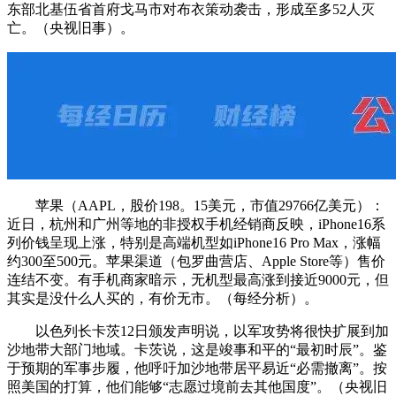
东部北基伍省首府戈马市对布衣策动袭击，形成至多52人灭
亡。（央视旧事）。
苹果（AAPL，股价198。15美元，市值29766亿美元）：
近日，杭州和广州等地的非授权手机经销商反映，iPhone16系
列价钱呈现上涨，特别是高端机型如iPhone16 Pro Max，涨幅
约300至500元。苹果渠道（包罗曲营店、Apple Store等）售价
连结不变。有手机商家暗示，无机型最高涨到接近9000元，但
其实是没什么人买的，有价无市。（每经分析）。
以色列长卡茨12日颁发声明说，以军攻势将很快扩展到加
沙地带大部门地域。卡茨说，这是竣事和平的“最初时辰”。鉴
于预期的军事步履，他呼吁加沙地带居平易近“必需撤离”。按
照美国的打算，他们能够“志愿过境前去其他国度”。（央视旧