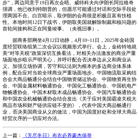
步”，两边同意于19日再次会晤。威特科夫向伊朗长阿拉格奇
强调，他已收到特朗普的，但愿尽可能通过对话和交际手段处
理两国不合。白宫暗示，取伊朗的会商很是积极且富有扶植
性。本地时间12日下战书，伊朗取美国就解除制裁和核问题的
首轮间接构和正在阿曼竣事。（央视旧事）。
据商务部网坐4月12日动静，4月10~11日，2025年金砖国
度经贸联络组第二次会议以视频形式举行。会上，金砖特地就
美“对等关税”政策深切互换看法，对相关办法激发的商业严重
场面地步暗示严明关心，并呼吁配合否决单边从义和商业从
义。加强立场协调，苦守和以法则为根本的多边商业体系体
例，配合应对当前全球商业严重场面地步。中国物流取采购结
合会大商品畅通分会结合中国物资储运协会、中国物资再生协
会、中国金属材料畅通协会、中国化工畅通协会、中国机电产
物畅通协会、中国木材取木成品畅通协会、中国汽车畅通协会
和中国农业机械畅通协会结合发出《关于应对美国霸凌关税大
商品市场和财产链供应链不变的》，代表中国大商品畅通行
业，否决美国商业从义的做法，中国为国度好处和全球大商品
经贸次序的一切应对办法。
上一篇：
《无尽冬日》布衣必养豪杰保举