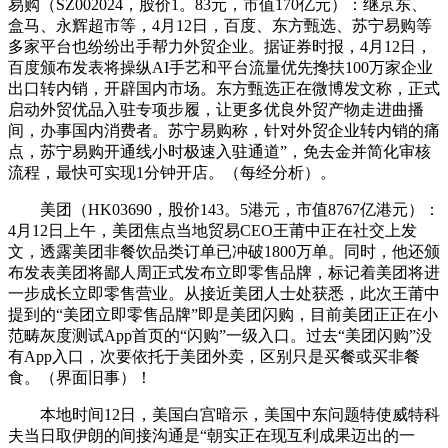
易购（SZ002024，股价1。83元，市值170亿元）：继京东、
盒马、永辉超市等，4月12日，百度、东方甄选、苏宁易购等
多家平台也纷纷出手帮力外贸企业。据证券时报，4月12日，
百度颁布发表将操纵AI手艺和平台流量优先搀扶100万家企业
出口转内销，开辟国内市场。东方甄选正在微博发文称，正式
启动外贸优品入驻专项步履，让更多优良外贸产物走进曲播
间，办事国内消费者。苏宁易购称，针对外贸企业转内销的痛
点，苏宁易购开通线小时极速入驻通道”，免去金并简化审核
流程，最快可实现1分钟开店。（每经分析）。
美团（HK03690，股价143。5港元，市值8767亿港元）：
4月12日上午，美团焦点当地贸易CEO王莆中正在社交上发
文，透露美团非餐饮品类订单已冲破1800万单。同时，他还颁
布发表美团将鄙人周正式发布立即零售品牌，标记着美团将进
一步成长立即零售营业。从接近美团人士处获悉，此次王莆中
提到的“美团立即零售品牌”即是美团闪购，目前美团正正在小
范畴灰度测试App首页的“闪购”一级入口。过去“美团闪购”没
有App入口，次要依托于美团外卖，区别只是买餐或买非餐
食。（界面旧事）！
本地时间12日，美国白宫暗示，美国中东问题特使威特科
夫当日取伊朗的间接沟通是“朝实正在现互利成果迈出的一