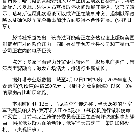
官员称，哈马斯的高级带领人12日正前去埃及首都开罗，将取
斡旋方埃及就加沙被人员互换取停火问题展开漫谈。该官员暗
示，哈马斯但愿此次漫谈可以或许正在竣事冲突、遏制以军侵
略以及确保以军完全撤出加沙方面取得本色性进展。(央视旧
事)。
彭博社报道指出，该办法可能会正在必然程度上缓解美国
消费者面对的跌价压力，同时有益于包罗苹果公司和三星电子
公司正在内的电子巨头。
点评：多家平台帮力外贸企业转内销，彰显电商担任，鞭
策表里贸融合，激发市场活力，推进行业新成长。
据灯塔专业版数据，截至4月12日17时38分，2025年度大
盘票房(含预售)冲破250亿元，《哪吒之魔童闹海》以60。8%
的票房占比断层领跑。
本地时间4月12日，乌克兰空军传递称，当天26岁的乌空
军飞翔员帕夫洛·伊万诺夫正在驾驶F-16和役机施行做和使命
时灭亡，目前乌克兰跨部分委员会正正在查询拜访这起事务缘
由。另据俄罗斯方面的动静，俄军当天击落了一架F-16和役
机。（央视旧事）。