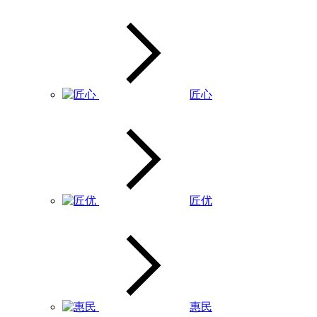
匠心
匠优
惠民