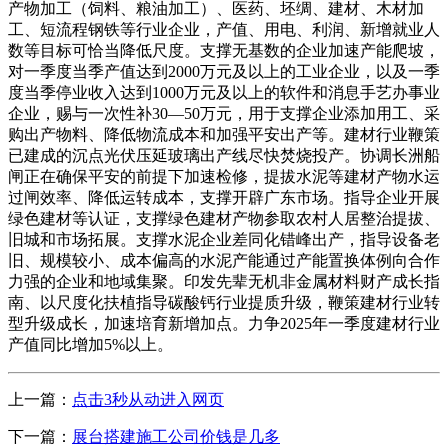
产物加工（饲料、粮油加工）、医药、坯绸、建材、木材加
工、短流程钢铁等行业企业，产值、用电、利润、新增就业人
数等目标可恰当降低尺度。支撑无基数的企业加速产能爬坡，
对一季度当季产值达到2000万元及以上的工业企业，以及一季
度当季停业收入达到1000万元及以上的软件和消息手艺办事业
企业，赐与一次性补30—50万元，用于支撑企业添加用工、采
购出产物料、降低物流成本和加强平安出产等。建材行业鞭策
已建成的沉点光伏压延玻璃出产线尽快焚烧投产。协调长洲船
闸正在确保平安的前提下加速检修，提拔水泥等建材产物水运
过闸效率、降低运转成本，支撑开辟广东市场。指导企业开展
绿色建材等认证，支撑绿色建材产物参取农村人居整治提拔、
旧城和市场拓展。支撑水泥企业差同化错峰出产，指导设备老
旧、规模较小、成本偏高的水泥产能通过产能置换体例向合作
力强的企业和地域集聚。印发先辈无机非金属材料财产成长指
南、以尺度化扶植指导碳酸钙行业提质升级，鞭策建材行业转
型升级成长，加速培育新增加点。力争2025年一季度建材行业
产值同比增加5%以上。
上一篇：
点击3秒从动进入网页
下一篇：
展台搭建施工公司价钱是几多