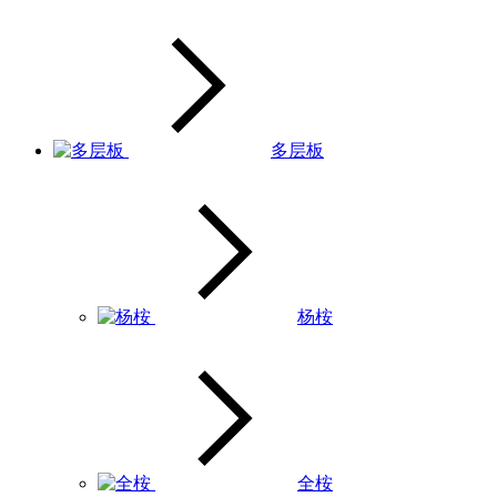
多层板
杨桉
全桉