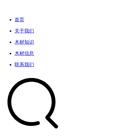
首页
关于我们
木材知识
木材信息
联系我们