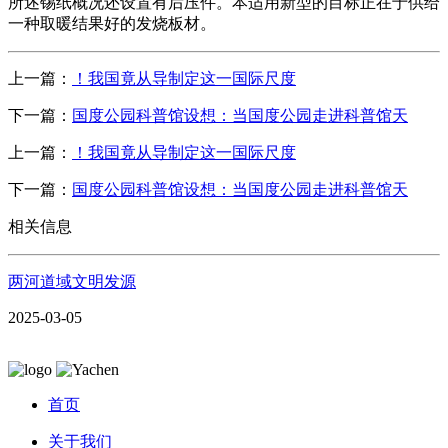
所述锡纸概况还设置有后压件。本适用新型的目标正在于供给
一种取暖结果好的发烧板材。
上一篇：
！我国竟从导制定这一国际尺度
下一篇：
国度公园科普馆设想：当国度公园走进科普馆天
上一篇：
！我国竟从导制定这一国际尺度
下一篇：
国度公园科普馆设想：当国度公园走进科普馆天
相关信息
两河道域文明发源
2025-03-05
首页
关于我们