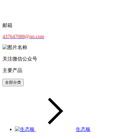
邮箱
437647088@qq.com
关注微信公众号
主要产品
全部分类
生态板