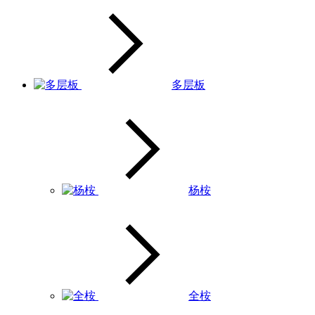
多层板
杨桉
全桉