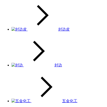
封边皮
封边
五金化工