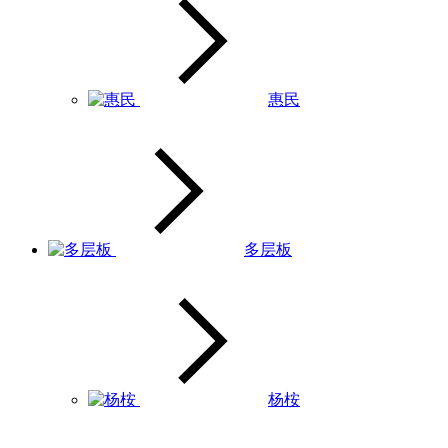
惠民
多层板
杨桉