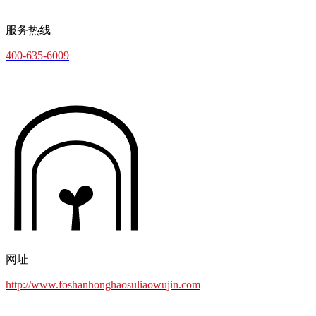
服务热线
400-635-6009
网址
http://www.foshanhonghaosuliaowujin.com