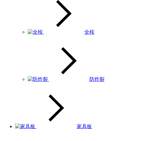
全桉
防炸裂
家具板