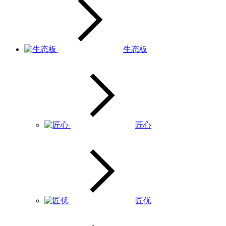
生态板
匠心
匠优