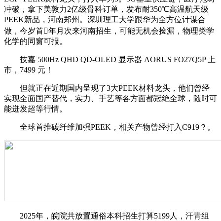
冲破，拿下美敦力2亿级骨科订单，发布耐350℃高温航天级
PEEK新品，河南郑州。深圳理工大学跟华为全方位计谋合
做，今岁首年月次来河南招生，可能无机会捡漏，物理类学
化学的同窗可报。
技嘉 500Hz QHD QD-OLED 显示器 AORUS FO27Q5P 上
市，7499 元！
但就正在近期国内呈现了3大PEEK材料龙头，他们曾经
实现全面国产替代，实力、手艺等各方面都冠绝全球，随时可
能迸发超等行情。
全球首推碳纤维加强PEEK，相关产物曾经打入C919？。
2025年，皖院共放置通俗本科招生打算5199人，汗青组