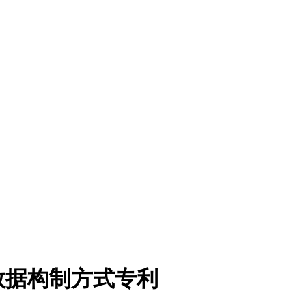
数据构制方式专利