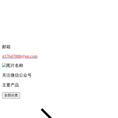
邮箱
437647088@qq.com
关注微信公众号
主要产品
全部分类