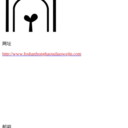
网址
http://www.foshanhonghaosuliaowujin.com
邮箱