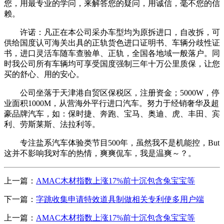
您，用最专业的学问，来解答您的疑问，用诚信，毫不您的信
赖。
许诺：凡正在本公司采办车型均为原拆进口，自改拆，可
供给国度认可海关出具的正轨货色进口证明书、车辆分歧性证
书，进口灵活车随车查验单、正轨，全国各地域一般落户。同
时我公司所有车辆均可享受国度强制三年十万公里质保，让您
买的舒心、用的安心。
公司坐落于天津港自贸区保税区，注册资金；5000W，停
业面积1000M，从营海外平行进口汽车。努力于经销奢华及超
豪品牌汽车，如：保时捷、奔跑、宝马、奥迪、虎、丰田、宾
利、劳斯莱斯、法拉利等。
专注盐系汽车体验类节目500年，虽然我不是机能控，But
这并不影响我对车的热情，爽爽侃车，我是温爽～？。
上一篇：
AMAC木材指数上涨17%前十沉包含兔宝宝等
下一篇：
字跳收集申请特效道具制做相关专利使多用户端
上一篇：
AMAC木材指数上涨17%前十沉包含兔宝宝等