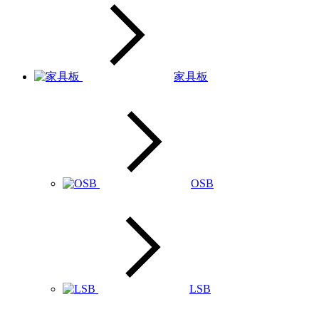
家具板
OSB
LSB