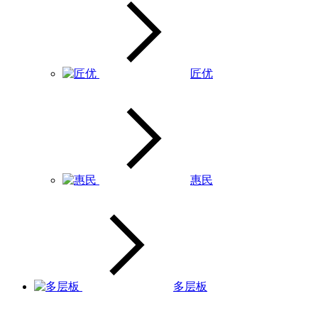
匠优
惠民
多层板