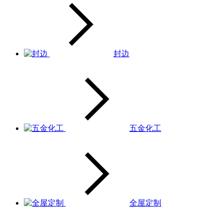
封边
五金化工
全屋定制