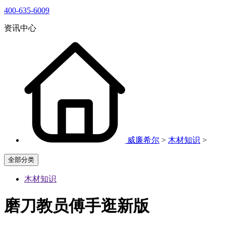
400-635-6009
资讯中心
威廉希尔
>
木材知识
>
全部分类
木材知识
磨刀教员傅手逛新版