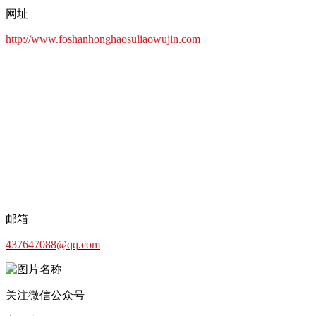
网址
http://www.foshanhonghaosuliaowujin.com
邮箱
437647088@qq.com
关注微信公众号