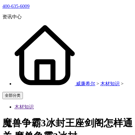
400-635-6009
资讯中心
威廉希尔
>
木材知识
>
全部分类
木材知识
魔兽争霸3冰封王座剑阁怎样通