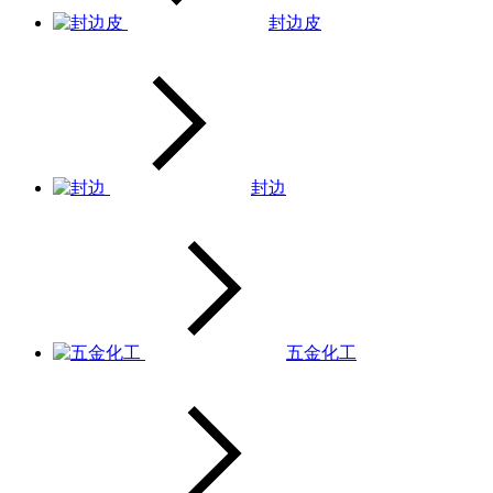
封边皮
封边
五金化工