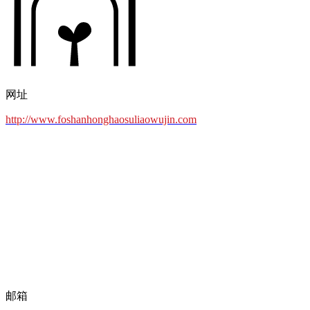
网址
http://www.foshanhonghaosuliaowujin.com
邮箱