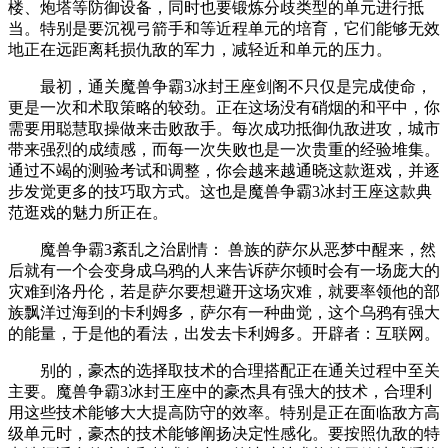
楼、炮塔等防御设备，同时也要锻炼分歧类型的单元进行抵
当。特别是要沉视弓箭手和等近程单元的培育，它们能够无效
地正在远距离耗损仇敌的军力，减轻近和单元的压力。
最初，通关魔兽争霸3冰封王座剑阁不只仅是完成使命，
更是一次和术取策略的较劲。正在这场没有硝烟的和平中，你
需要用聪慧取操做来击败敌手。每次成功抵御仇敌进攻，城市
带来强烈的成绩感，而每一次失败也是一次贵重的经验堆集。
通过不竭的测验考试和调整，你会越来越通晓这款逛戏，并逐
步发觉更多的技巧取方式。这也是魔兽争霸3冰封王座这款典
范逛戏的魅力所正在。
魔兽争霸3紊乱之治剧情： 兽族的萨尔从恶梦中醒来，然
后就有一个会变身成乌鸦的人来告诉萨尔顿时会有一场庞大的
灾难到洛丹伦，若是萨尔要想避开这场灾难，就要率领他的部
族飘洋过海到的卡利姆多，萨尔有一种曲觉，这个乌鸦有强大
的能量，于是他的看法，出发去卡利姆多。开辟者：互联网。
别的，豪杰的选择取技术的合理搭配正在通关过程中至关
主要。魔兽争霸3冰封王座中的豪杰具有强大的技术，合理利
用这些技术能够大大提高防守的效率。特别是正在面临敌方高
级单元时，豪杰的技术能够阐扬决定性感化。要按照仇敌的特