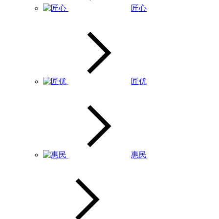
匠心
匠优
惠民