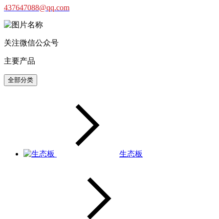
437647088@qq.com
关注微信公众号
主要产品
全部分类
生态板