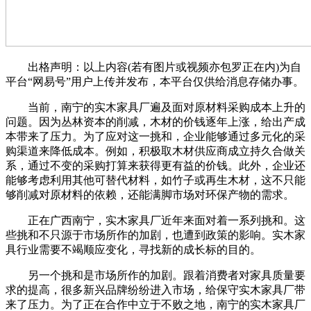
出格声明：以上内容(若有图片或视频亦包罗正在内)为自
平台“网易号”用户上传并发布，本平台仅供给消息存储办事。
当前，南宁的实木家具厂遍及面对原材料采购成本上升的
问题。因为丛林资本的削减，木材的价钱逐年上涨，给出产成
本带来了压力。为了应对这一挑和，企业能够通过多元化的采
购渠道来降低成本。例如，积极取木材供应商成立持久合做关
系，通过不变的采购打算来获得更有益的价钱。此外，企业还
能够考虑利用其他可替代材料，如竹子或再生木材，这不只能
够削减对原材料的依赖，还能满脚市场对环保产物的需求。
正在广西南宁，实木家具厂近年来面对着一系列挑和。这
些挑和不只源于市场所作的加剧，也遭到政策的影响。实木家
具行业需要不竭顺应变化，寻找新的成长标的目的。
另一个挑和是市场所作的加剧。跟着消费者对家具质量要
求的提高，很多新兴品牌纷纷进入市场，给保守实木家具厂带
来了压力。为了正在合作中立于不败之地，南宁的实木家具厂