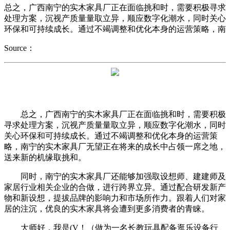
总之，广西南宁的实木家具厂正在面临挑和时，需要积极寻求
处理方案，沉视产质量量取立异，顺应数字化潮水，同时关心
环保和可持续成长。通过不竭调整和优化本身的运营策略，南
Source：
总之，广西南宁的实木家具厂正在面临挑和时，需要积极
寻求处理方案，沉视产质量量取立异，顺应数字化潮水，同时
关心环保和可持续成长。通过不竭调整和优化本身的运营策
略，南宁的实木家具厂无望正在将来的成长中占领一席之地，
送来新的机缘取挑和。
同时，南宁的实木家具厂还能够加强取设想师、建建师及
家居行业相关企业的合做，进行跨界立异。通过配合研发新产
物和新设想，提拔品牌的影响力和市场所作力。跟着人们对家
居的注沉，优良的实木家具将会遭到更多消费者的青睐。
大师好，我是(V！（做为一名长教玩具配备逛乐设备行