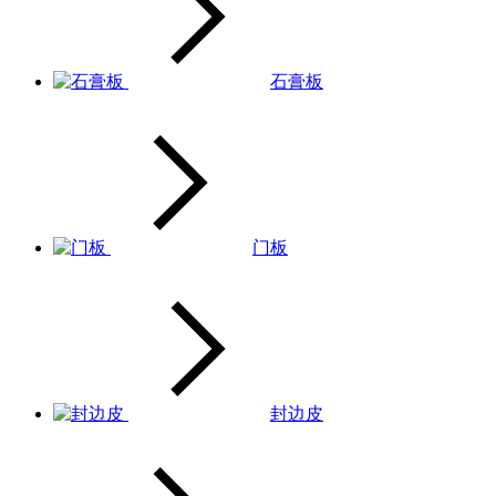
石膏板
门板
封边皮