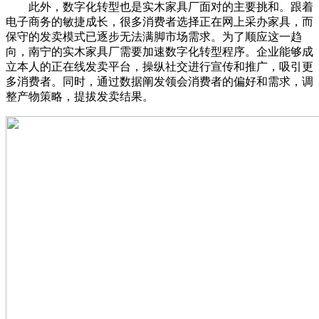
此外，数字化转型也是实木家具厂面对的主要挑和。跟着
电子商务的敏捷成长，很多消费者选择正在网上采办家具，而
保守的发卖模式已逐步无法满脚市场需求。为了顺应这一趋
向，南宁的实木家具厂需要加速数字化转型程序。企业能够成
立本人的正在线发卖平台，操纵社交进行宣传和推广，吸引更
多消费者。同时，通过数据阐发领会消费者的偏好和需求，调
整产物策略，提拔发卖结果。