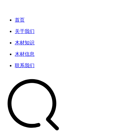
首页
关于我们
木材知识
木材信息
联系我们