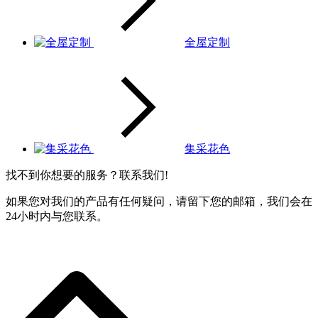
全屋定制
集采花色
找不到你想要的服务？联系我们!
如果您对我们的产品有任何疑问，请留下您的邮箱，我们会在
24小时内与您联系。