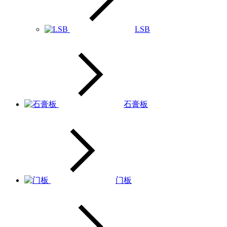
LSB
石膏板
门板