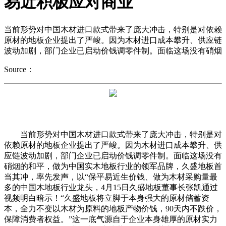
易近积极应对商业
当前形势对中国木材进口款式带来了庞大冲击，特别是对依赖
原材的地板企业提出了严峻。因为木材进口成本攀升、供应链
波动加剧，部门企业已启动价钱调零件制。面临这场没有硝烟
Source：
当前形势对中国木材进口款式带来了庞大冲击，特别是对
依赖原材的地板企业提出了严峻。因为木材进口成本攀升、供
应链波动加剧，部门企业已启动价钱调零件制。面临这场没有
硝烟的和平，做为中国实木地板行业的领军品牌，久盛地板首
当其冲，率先发声，以“保平易近生价钱、做为木材采购量最
多的中国木地板行业龙头，4月15日久盛地板董事长张凯通过
视频明白暗示！“久盛地板将立脚于本身强大的原材储蓄资
本，全力不变以木材为原料的地板产物价钱，90天内不跌价，
保障消费者权益。”这一底气源自于企业本身雄厚的原材实力