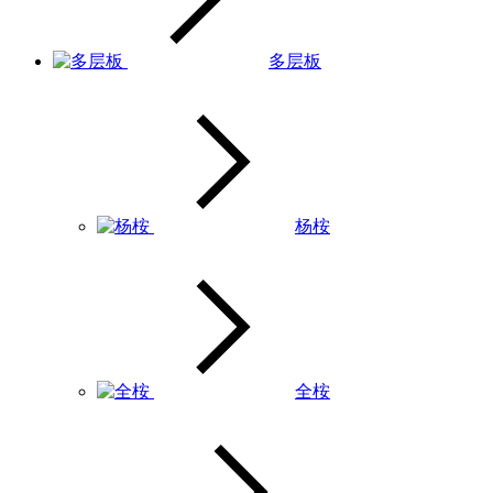
多层板
杨桉
全桉