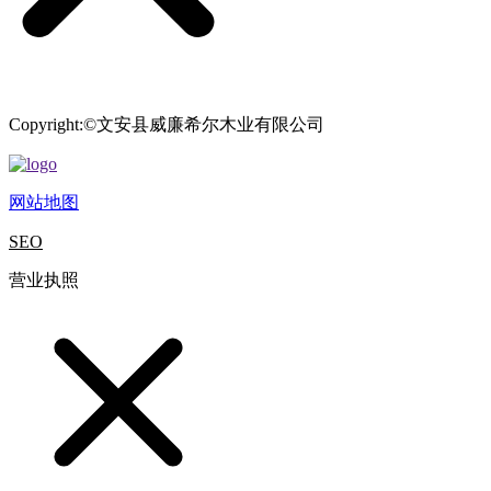
Copyright:©文安县威廉希尔木业有限公司
网站地图
SEO
营业执照