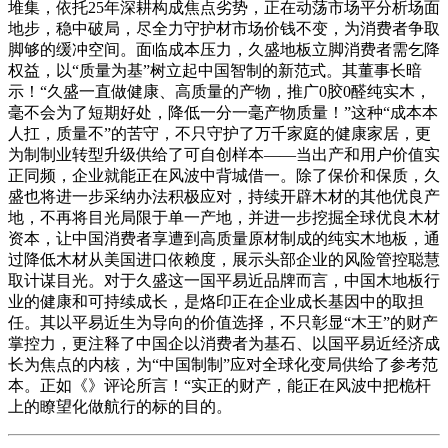
堆集，依托25年深耕构成焦点劣势，正在动荡市场平分析场面
地步，稳中破局，尽全力守护材市场价钱不变，为消费者争取
脚够的缓冲空间。面临成本压力，久盛地板立脚消费者需乞降
权益，以“质量为基”树立起中国智制的新范式。其董事长暗
示！“久盛一直做健康、高质量的产物，推广0胶0醛纯实木，
毫不会为了短期好处，降低一分一毫产物质量！”这种“成本本
人扛，质量不”的苦守，不只守护了万千家庭的健康家居，更
为制制业转型升级供给了可自创样本——当出产和用户价值实
正同频，企业就能正在风波中背城借一。除了保价和保质，久
盛也将进一步采纳办法积极应对，持续开辟木材的其他优良产
地，不再将目光局限于单一产地，并进一步挖掘全球优良木材
资本，让中国消费者享遭到高质量原材制成的纯实木地板，通
过降低木材从美国进口依赖度，展示头部企业的风险管控聪慧
取计谋目光。对于久盛这一国平易近品牌而言，中国木地板行
业的健康和可持续成长，是烙印正在企业成长基因中的取担
任。其以平易近生为导向的价值选择，不只彰显“木王”的财产
掌控力，更注释了中国企以消费者为基石、以国平易近经济成
长为焦点的内核，为“中国制制”应对全球化变局供给了参考范
本。正如《》评论所言！“实正的财产，能正在风波中把桅杆
上的瞭望化做航行的标的目的。