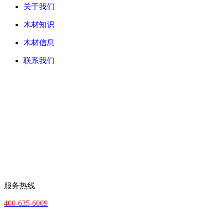
关于我们
木材知识
木材信息
联系我们
服务热线
400-635-6009