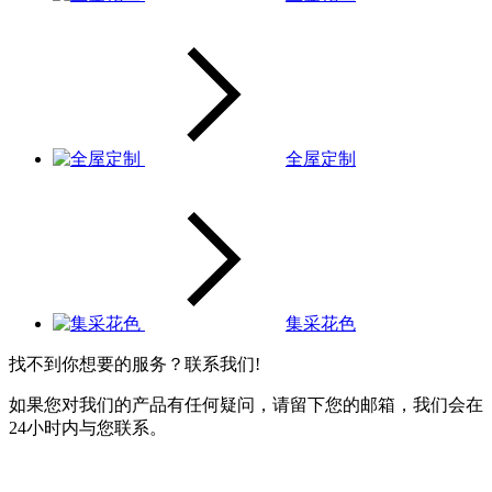
全屋定制
集采花色
找不到你想要的服务？联系我们!
如果您对我们的产品有任何疑问，请留下您的邮箱，我们会在
24小时内与您联系。