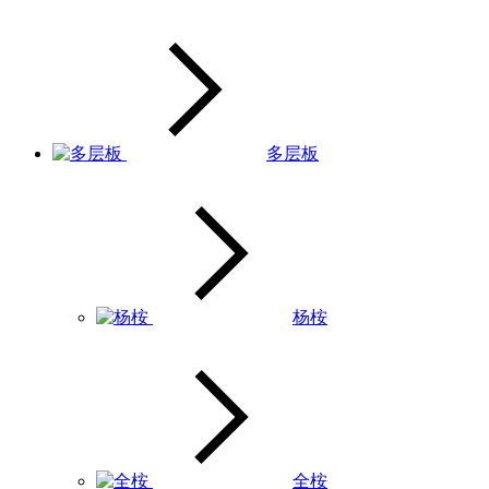
多层板
杨桉
全桉