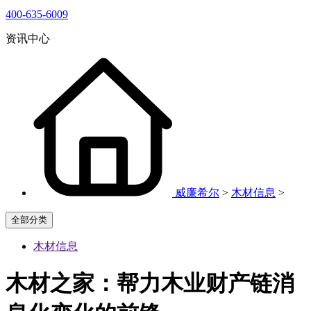
400-635-6009
资讯中心
威廉希尔
>
木材信息
>
全部分类
木材信息
木材之家：帮力木业财产链消