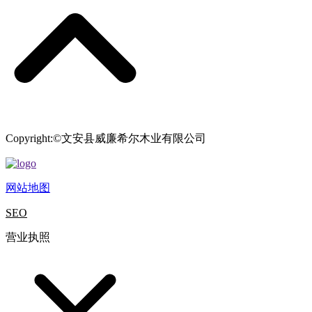
Copyright:©文安县威廉希尔木业有限公司
网站地图
SEO
营业执照