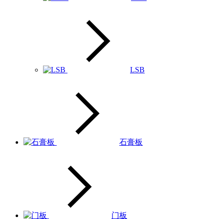
LSB
石膏板
门板