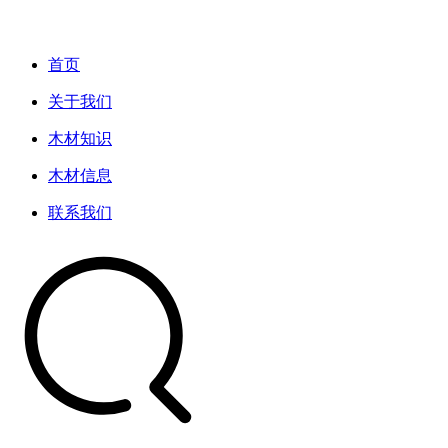
首页
关于我们
木材知识
木材信息
联系我们