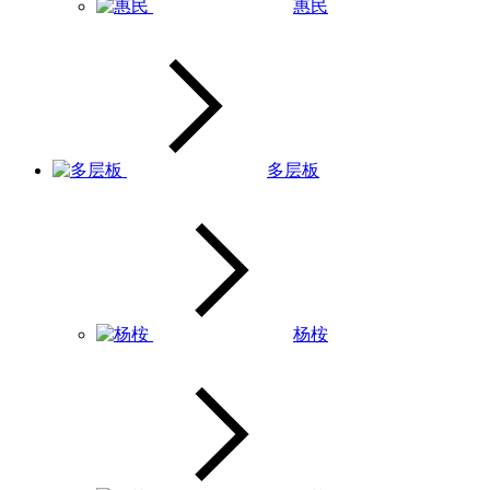
惠民
多层板
杨桉