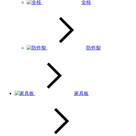
全桉
防炸裂
家具板