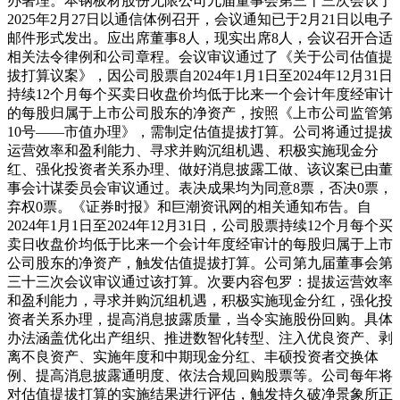
办署理。本钢板材股份无限公司九届董事会第三十三次会议于
2025年2月27日以通信体例召开，会议通知已于2月21日以电子
邮件形式发出。应出席董事8人，现实出席8人，会议召开合适
相关法令律例和公司章程。会议审议通过了《关于公司估值提
拔打算议案》，因公司股票自2024年1月1日至2024年12月31日
持续12个月每个买卖日收盘价均低于比来一个会计年度经审计
的每股归属于上市公司股东的净资产，按照《上市公司监管第
10号——市值办理》，需制定估值提拔打算。公司将通过提拔
运营效率和盈利能力、寻求并购沉组机遇、积极实施现金分
红、强化投资者关系办理、做好消息披露工做、该议案已由董
事会计谋委员会审议通过。表决成果均为同意8票，否决0票，
弃权0票。《证券时报》和巨潮资讯网的相关通知布告。自
2024年1月1日至2024年12月31日，公司股票持续12个月每个买
卖日收盘价均低于比来一个会计年度经审计的每股归属于上市
公司股东的净资产，触发估值提拔打算。公司第九届董事会第
三十三次会议审议通过该打算。次要内容包罗：提拔运营效率
和盈利能力，寻求并购沉组机遇，积极实施现金分红，强化投
资者关系办理，提高消息披露质量，当令实施股份回购。具体
办法涵盖优化出产组织、推进数智化转型、注入优良资产、剥
离不良资产、实施年度和中期现金分红、丰硕投资者交换体
例、提高消息披露通明度、依法合规回购股票等。公司每年将
对估值提拔打算的实施结果进行评估，触发持久破净景象所正