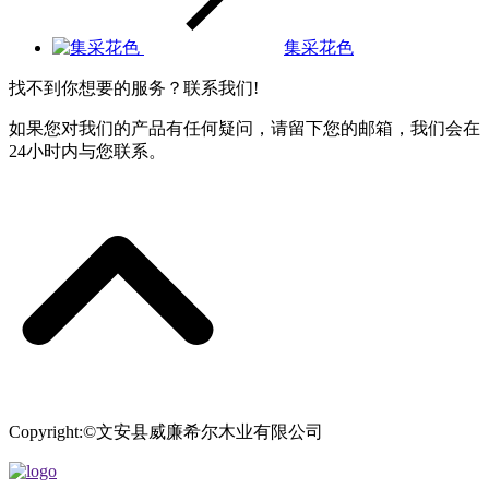
集采花色
找不到你想要的服务？联系我们!
如果您对我们的产品有任何疑问，请留下您的邮箱，我们会在
24小时内与您联系。
Copyright:©文安县威廉希尔木业有限公司