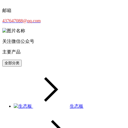
邮箱
437647088@qq.com
关注微信公众号
主要产品
全部分类
生态板