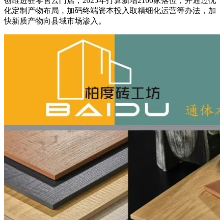
创维进驻零售云门店，2025年打算新增2100家落位，并通过优
化定制产物布局，加码终端资本投入取精细化运营等办法，加
快新质产物向县域市场渗入。