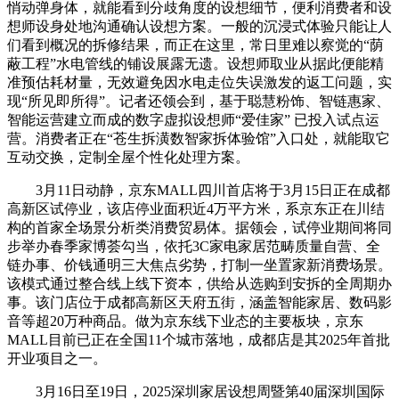
悄动弹身体，就能看到分歧角度的设想细节，便利消费者和设
想师设身处地沟通确认设想方案。一般的沉浸式体验只能让人
们看到概况的拆修结果，而正在这里，常日里难以察觉的“荫
蔽工程”水电管线的铺设展露无遗。设想师取业从据此便能精
准预估耗材量，无效避免因水电走位失误激发的返工问题，实
现“所见即所得”。记者还领会到，基于聪慧粉饰、智链惠家、
智能运营建立而成的数字虚拟设想师“爱佳家” 已投入试点运
营。消费者正在“苍生拆潢数智家拆体验馆”入口处，就能取它
互动交换，定制全屋个性化处理方案。
3月11日动静，京东MALL四川首店将于3月15日正在成都
高新区试停业，该店停业面积近4万平方米，系京东正在川结
构的首家全场景分析类消费贸易体。据领会，试停业期间将同
步举办春季家博荟勾当，依托3C家电家居范畴质量自营、全
链办事、价钱通明三大焦点劣势，打制一坐置家新消费场景。
该模式通过整合线上线下资本，供给从选购到安拆的全周期办
事。该门店位于成都高新区天府五街，涵盖智能家居、数码影
音等超20万种商品。做为京东线下业态的主要板块，京东
MALL目前已正在全国11个城市落地，成都店是其2025年首批
开业项目之一。
3月16日至19日，2025深圳家居设想周暨第40届深圳国际