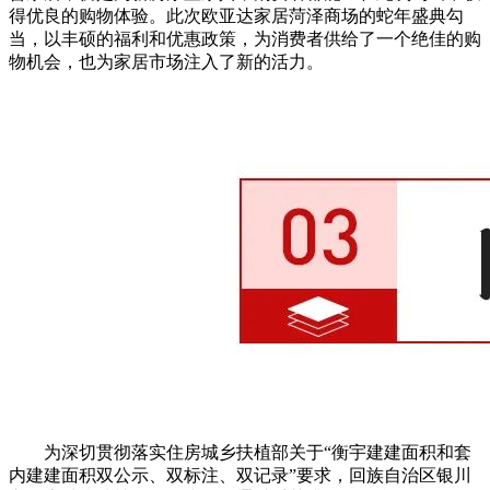
得优良的购物体验。此次欧亚达家居菏泽商场的蛇年盛典勾
当，以丰硕的福利和优惠政策，为消费者供给了一个绝佳的购
物机会，也为家居市场注入了新的活力。
为深切贯彻落实住房城乡扶植部关于“衡宇建建面积和套
内建建面积双公示、双标注、双记录”要求，回族自治区银川