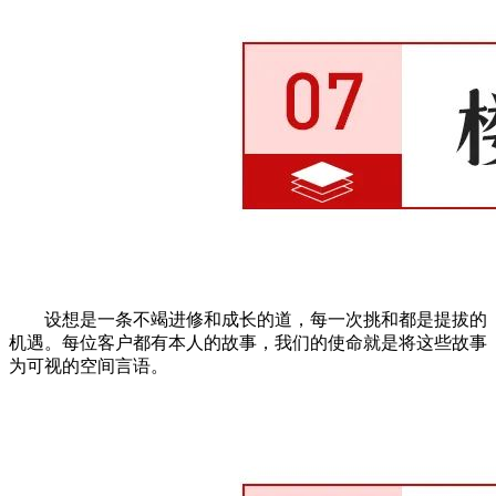
设想是一条不竭进修和成长的道，每一次挑和都是提拔的
机遇。每位客户都有本人的故事，我们的使命就是将这些故事
为可视的空间言语。