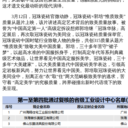
这才遗文化最动听的现代演绎。
3月12日，冠珠瓷砖官微动静，冠珠瓷砖×郭培“惟质致美”
质量从题片上映，该片讲述高定艺术背后的致美质量故事。被
誉为“中国高定第一人”高级定拆设想师郭培继「冠珠华脉」高
定展后，再次取冠珠瓷砖为美同业，以冠珠瓷砖质量保举官、
冠珠瓷砖中国时髦行业致敬人物的身份，共创315质量从题片
“惟质致美”致敬大美中国质量。郭培，三十多年苦守“裙子
梦”，以超高水准的中国服拆身手，打制高定年代等系列典藏
级艺术做品，让世界看见中国高定服拆美学。冠珠瓷砖，三十
多年“大美建家”，以大美质量迭代中国瓷砖美学表达，引领高
定岩板新风尚，努力让世界看见中国美。郭培取冠珠瓷砖的大
美同业中，别离正在“衣”取“住”两大范畴极致美学的逃求，苦
守着 “高定美学”的究极质量，跨界碰撞出新时代语境下的致
美呈现。