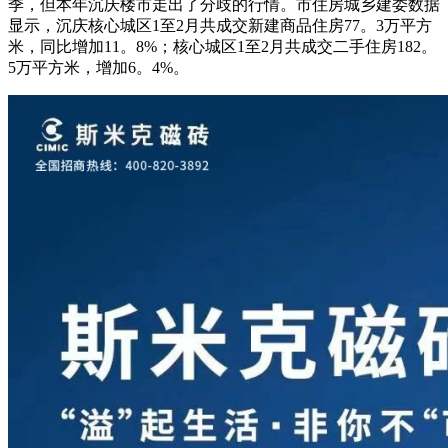
季，但本年沉庆楼市走出了分歧的行情。市住房城乡建委数据
显示，沉庆核心城区1至2月共成交新建商品住房77。3万平方
米，同比增加11。8%；核心城区1至2月共成交二手住房182。
5万平方米，增加6。4%。