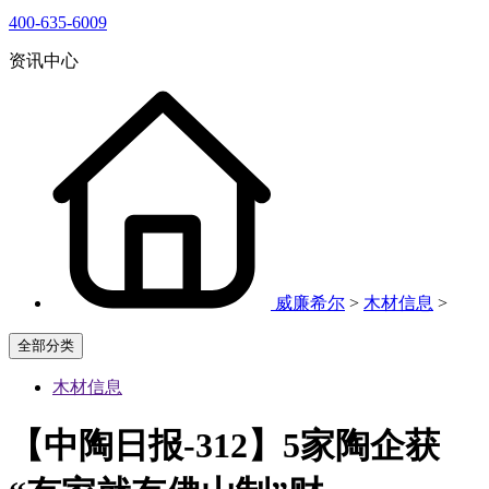
400-635-6009
资讯中心
威廉希尔
>
木材信息
>
全部分类
木材信息
【中陶日报-312】5家陶企获