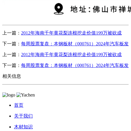
上一篇：
2012年海南千年黄花梨连根挖走价值199万被砍成
下一篇：
每周股票复盘：本钢板材（000761）2024年汽车板发
上一篇：
2012年海南千年黄花梨连根挖走价值199万被砍成
下一篇：
每周股票复盘：本钢板材（000761）2024年汽车板发
相关信息
首页
关于我们
木材知识