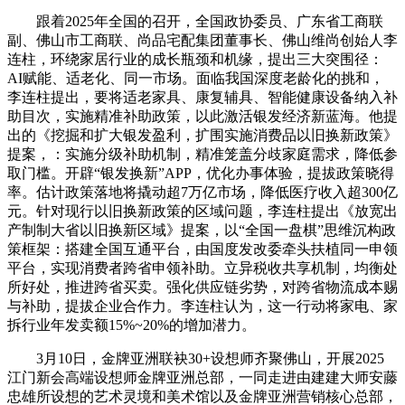
跟着2025年全国的召开，全国政协委员、广东省工商联
副、佛山市工商联、尚品宅配集团董事长、佛山维尚创始人李
连柱，环绕家居行业的成长瓶颈和机缘，提出三大突围径：
AI赋能、适老化、同一市场。面临我国深度老龄化的挑和，
李连柱提出，要将适老家具、康复辅具、智能健康设备纳入补
助目次，实施精准补助政策，以此激活银发经济新蓝海。他提
出的《挖掘和扩大银发盈利，扩围实施消费品以旧换新政策》
提案，：实施分级补助机制，精准笼盖分歧家庭需求，降低参
取门槛。开辟“银发换新”APP，优化办事体验，提拔政策晓得
率。估计政策落地将撬动超7万亿市场，降低医疗收入超300亿
元。针对现行以旧换新政策的区域问题，李连柱提出《放宽出
产制制大省以旧换新区域》提案，以“全国一盘棋”思维沉构政
策框架：搭建全国互通平台，由国度发改委牵头扶植同一申领
平台，实现消费者跨省申领补助。立异税收共享机制，均衡处
所好处，推进跨省买卖。强化供应链劣势，对跨省物流成本赐
与补助，提拔企业合作力。李连柱认为，这一行动将家电、家
拆行业年发卖额15%~20%的增加潜力。
3月10日，金牌亚洲联袂30+设想师齐聚佛山，开展2025
江门新会高端设想师金牌亚洲总部，一同走进由建建大师安藤
忠雄所设想的艺术灵境和美术馆以及金牌亚洲营销核心总部，