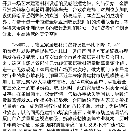
开展一场艺术建建材料设想的灵感碰撞之旅。勾当伊始，金牌
亚洲营销核心副总司理韩波率先上台致欢送辞，对列位参加的
设想师暗示强烈热闹的欢送。韩总暗示，本次互动的成功举
办，有帮于进一步拉进金牌亚洲取设想师们的沟通取合做，等
候将来金牌亚洲能更多的取设想师们联袂，为消费者们打制更
舒服、更高质感的美学空间。
“本年2月，辖区家居建材消费赞扬量环比下降17。4%，
消费者对劲度持续提拔”3月11日，厦门市湖里区市场监视办理
局发布数据显示，自客岁出台全市首个家居建材发卖合同以
来，该区市场监管部分无力鞭策家居建材消费胶葛泉源化解，
进一步无效规范了家居建材市场买卖次序。做为厦门市家居建
材行业的焦点堆积地，湖里区近年来家居建材市场规模快速增
加，目前汇聚5家大型建材市场、近1400家运营户，承担着全
市三分之一的市场份额。取此同时，此前家居建材买卖合同遍
及存正在条目简单、权责恍惚、售后办事缺失等问题，导致消
费胶葛频发2024年相关数据显示，合同履约问题占家居类赞扬
总量的45%，成为限制行业成长的凸起矛盾。对此，为破解行
业痛点，以合同规范建牢市场诚信基石，湖里市场监管局结合
厦门市产质量量监视查验院、拆修设想协会等专业机构，历时
半年调研论证，聚焦“建材质量争议”“售后义务不清”“违约处
置不明”等核肉痛点，推出笼盖建材发卖全流程的尺度化合同