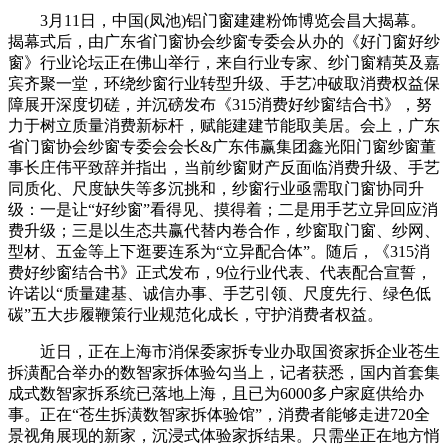
3月11日，中国(凤池)铝门窗建建粉饰博览会昌大揭幕。
揭幕式后，由广东省门窗协会纱窗专委会从办的《好门窗好纱
窗》行业论坛正在佛山举行，来自行业专家、纱门窗精英及嘉
宾齐聚一堂，环绕纱窗行业转型升级、手艺冲破取消费权益保
障展开深度切磋，并沉磅发布《315消费好纱窗结合书》，努
力于树立质量消费新标杆，赋能建建节能取美居。会上，广东
省门窗协会纱窗专委会会长&广东伟赢集团鑫光阳门窗纱窗董
事长庄伟平致辞并指出，当前纱窗财产反面临消费升级、手艺
同质化、尺度缺失等多沉挑和，纱窗行业亟需取门窗协同升
级：一是让“好纱窗”看得见、摸得着；二是用手艺立异回应消
费升级；三是以生态共赢代替内卷合作，纱窗取门窗、纱网、
型材、五金等上下逛要连系为“立异配合体”。随后，《315消
费好纱窗结合书》正式发布，9位行业代表、代表配合宣誓，
许诺以“质量建基、诚信办事、手艺引领、尺度先行、绿色低
碳”五大步履鞭策行业规范化成长，守护消费者权益。
近日，正在上海市消保委家拆专业办取国资家拆企业苍生
拆潢配合举办的数智家拆体验勾当上，记者获悉，国内首套集
成式数智家拆系统已落地上海，且已为6000多户家庭供给办
事。正在“苍生拆潢数智家拆体验馆”，消费者能够走进720全
景视角展现的新家，沉浸式体验家拆结果。只需坐正在地方悄