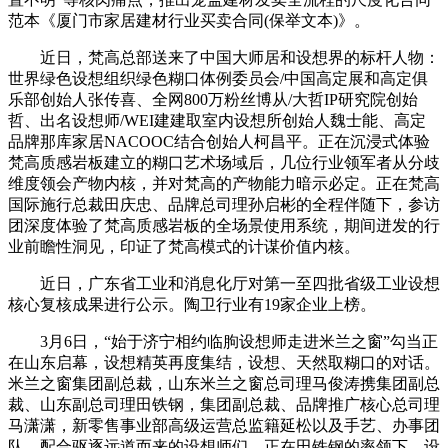
范本《厦门市家居建材行业买卖合同(保举文本)》。
近日，梵高总部送来了中国大师居和设想界的标杆人物：
世界绿色设想组织绿色糊口体例委员会/中国高定展和高定俱
乐部创始人张传喜、全网800万粉丝博从/大哲IP研究院创始
哲、出名设想师/WEI建建取室内设想所创始人魏士能、高定
品牌那库家居NACOOC结合创始人柯昌平。正在沉浸式体验
梵高质感岩板建立的糊口艺术场域后，几位行业领军者从分歧
维度领会产物内核，并对梵高的产物能力暗示必定。正在梵高
国际施行总裁田庆忠、品牌总司理孙启彬的全程伴随下，参访
团深度体验了梵高质感岩板的全场景使用系统，期间迸发的行
业前瞻性洞见，印证了梵高模式的计谋价值内核。
近日，广东省工业和消息化厅对第一至四批省级工业设想
核心复核成果进行公示。陶卫行业有19家企业上榜。
3月6日，“始于济宁相约临朐设想师走进米兰之窗”勾当正
在山东启幕，设想精英再度集结，设想、天然取糊口的对话。
米兰之窗集团副总裁，山东米兰之窗总司理马俊涛携集团副总
裁、山东副总司理田铁钢，集团副总裁、品牌推广核心总司理
马潇潇，新零售事业部高级运营总监籍延松以及手艺、办事团
队，配合驱逐远道而来的设想师们。正在田铁钢的率领下，设