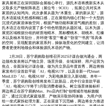
家具展将正在深圳国际会展核心举行。源氏木语将携新实木从
义取多元产物矩阵表态（展位号：9C03），拓展公共对实木
家居的认知鸿沟。此次参展从题为“木重生，家的新从见”，源
氏木语延续天然感和糊口感，正在展馆内细心打制一个大型的
沉浸式的家居体验空间，根据产物功能和家居气概的差别，源
氏木语正在馆内设置了多个特色明显的从题区域。以木为源，
展览区域根据分歧的材质地蜡木、黑标樱桃木、胡桃木、红橡
木以及柚木等划分，并环绕“客堂”“餐桌”“卧室”“书房”等具体
的空间，呈现配套的家居系列，操纵场景化的空间建立，让消
费者更便利地领会和体验源氏木语的产物。
2月28日，苏宁易购取创维召开2025计谋合做沟通会，两
边颁布发表将以产物立异、场景升级、全域深耕、用户运营为
焦点，全面深化计谋合做。做为共立异品年度首秀，两边将独
家发布行业首款平嵌「AI」电视SU7F，以及全新一代Smart
MiniLED「AI」电视SU8F，为彩电换新注入新动能。本年一
季度，苏宁易购取创维将发布三款新品，此中行业首款平嵌
「AI」电视SU7F将于3月取消费者碰头。树立场景体验标杆，
两边将正在苏宁易购Max、Pro店内打制“创维城市地标旗舰
店”，通过沉浸式家庭场景、产物演示取协同体验，为用户供
给一坐式家拆处理方案。正在渠道下沉范畴，两边将全力推进