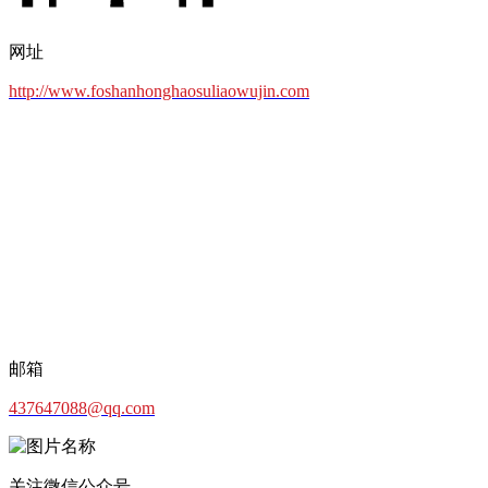
网址
http://www.foshanhonghaosuliaowujin.com
邮箱
437647088@qq.com
关注微信公众号