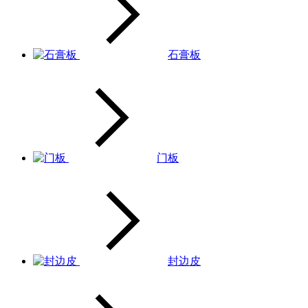
石膏板
门板
封边皮