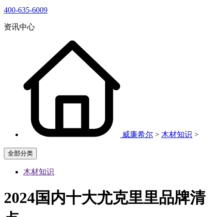
400-635-6009
资讯中心
威廉希尔
>
木材知识
>
全部分类
木材知识
2024国内十大尤克里里品牌清