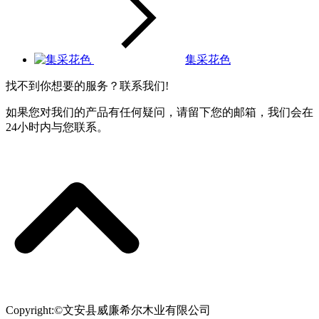
集采花色
找不到你想要的服务？联系我们!
如果您对我们的产品有任何疑问，请留下您的邮箱，我们会在
24小时内与您联系。
Copyright:©文安县威廉希尔木业有限公司