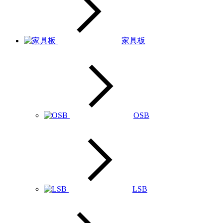
家具板
OSB
LSB