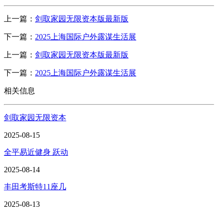
上一篇：
剑取家园无限资本版最新版
下一篇：
2025上海国际户外露谋生活展
上一篇：
剑取家园无限资本版最新版
下一篇：
2025上海国际户外露谋生活展
相关信息
剑取家园无限资本
2025-08-15
全平易近健身 跃动
2025-08-14
丰田考斯特11座几
2025-08-13