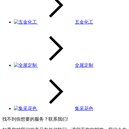
五金化工
全屋定制
集采花色
找不到你想要的服务？联系我们!