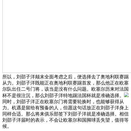
所以，刘邵子洋颠末全面考虑之后，便选择去了奥地利联赛踢
从力。刘邵子洋既能正在奥地利联赛踢首发，那么他正在欧塞
尔队出任二号门将，该当是没有什么问题。欧塞尔历来对法国
杯不是很注沉，那么刘邵子洋特地踢法国杯就是准确选择。
同时，刘邵子洋正在欧塞尔门将需要轮换时，也能够获得从
力。机遇是留给有预备的人，但愿这句话放正在刘邵子洋身上
同样合适。那么将来俱乐部签下刘邵子洋就是准确选择。相信
刘邵子洋届时的表示，不会让欧塞尔和国脚球丢失望，值得等
候。