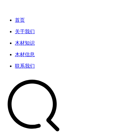
首页
关于我们
木材知识
木材信息
联系我们