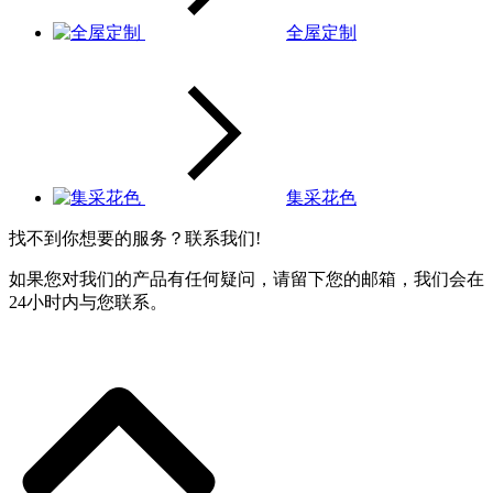
全屋定制
集采花色
找不到你想要的服务？联系我们!
如果您对我们的产品有任何疑问，请留下您的邮箱，我们会在
24小时内与您联系。