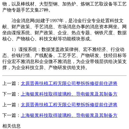
物，以及棒线材、大型型钢、加热炉、炼钢工艺取设备等工艺
产物专题手艺文集27种。
冶金消息网(始建于1997年，是冶金行业专业处置科技文
献、财产政策、手艺消息、市场消息办事的消息资本网坐。网
坐由谍报系统、财产政策、企业、热点专题、钢铁尺度、数据
核心、产物核心、科技文献等功能模块形成。
1）谍报系统：数据笼盖政策律例、宏不雅经济、行业动
态、价钱行情、产线配备、工艺手艺、产物研发、技经目标等
行业宏不雅消息和企业微不雅消息，为企业带领层供给决策支
撑，为企业科技立异、产物研发供给支持。
上一篇：
太原晋善扶植工程无限公司整拆拆修提前住进将
下一篇：
上海银浆科技取得玻璃粉、导电银浆及其制备方
上一篇：
太原晋善扶植工程无限公司整拆拆修提前住进将
下一篇：
上海银浆科技取得玻璃粉、导电银浆及其制备方
相关信息