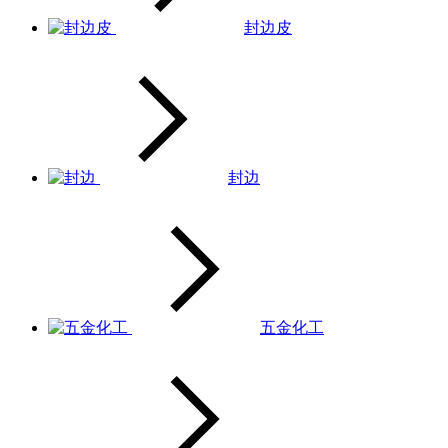
封边皮
封边
五金化工