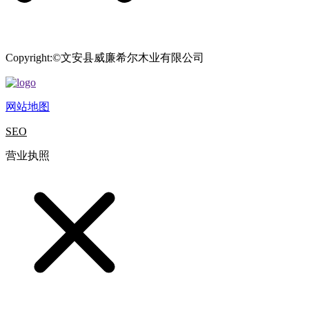
Copyright:©文安县威廉希尔木业有限公司
网站地图
SEO
营业执照