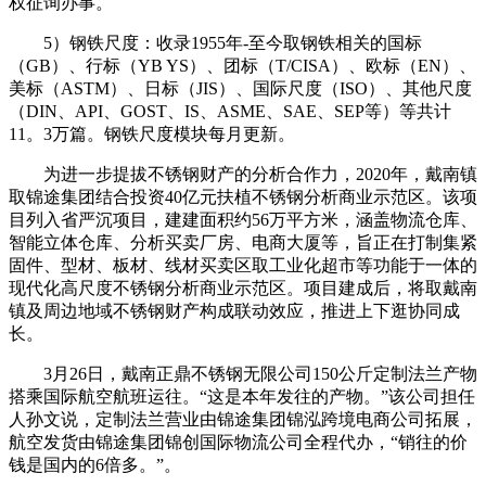
权征询办事。
5）钢铁尺度：收录1955年-至今取钢铁相关的国标
（GB）、行标（YB YS）、团标（T/CISA）、欧标（EN）、
美标（ASTM）、日标（JIS）、国际尺度（ISO）、其他尺度
（DIN、API、GOST、IS、ASME、SAE、SEP等）等共计
11。3万篇。钢铁尺度模块每月更新。
为进一步提拔不锈钢财产的分析合作力，2020年，戴南镇
取锦途集团结合投资40亿元扶植不锈钢分析商业示范区。该项
目列入省严沉项目，建建面积约56万平方米，涵盖物流仓库、
智能立体仓库、分析买卖厂房、电商大厦等，旨正在打制集紧
固件、型材、板材、线材买卖区取工业化超市等功能于一体的
现代化高尺度不锈钢分析商业示范区。项目建成后，将取戴南
镇及周边地域不锈钢财产构成联动效应，推进上下逛协同成
长。
3月26日，戴南正鼎不锈钢无限公司150公斤定制法兰产物
搭乘国际航空航班运往。“这是本年发往的产物。”该公司担任
人孙文说，定制法兰营业由锦途集团锦泓跨境电商公司拓展，
航空发货由锦途集团锦创国际物流公司全程代办，“销往的价
钱是国内的6倍多。”。