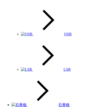
OSB
LSB
石膏板