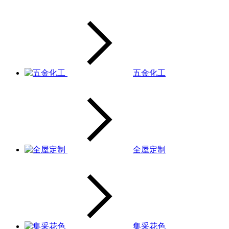
五金化工
全屋定制
集采花色