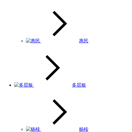
惠民
多层板
杨桉