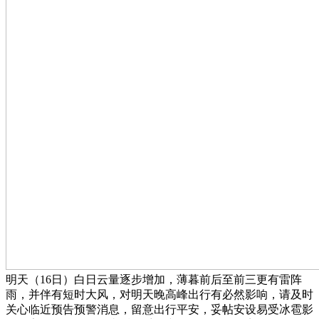
明天（16日）白日云量逐步增加，薄暮前后至前三更有雷阵
雨，并伴有短时大风，对明天晚高峰出行有必然影响，请及时
关心临近预告预警消息，留意出行平安，妥帖安设易受冰雹影