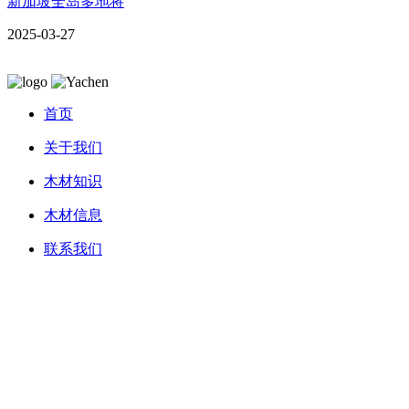
新加坡全岛多地将
2025-03-27
首页
关于我们
木材知识
木材信息
联系我们