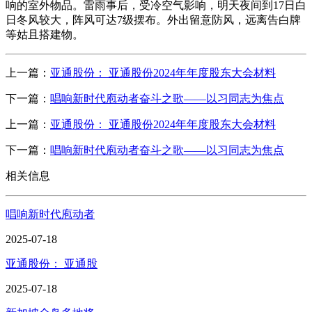
响的室外物品。雷雨事后，受冷空气影响，明天夜间到17日白
日冬风较大，阵风可达7级摆布。外出留意防风，远离告白牌
等姑且搭建物。
上一篇：
亚通股份： 亚通股份2024年年度股东大会材料
下一篇：
唱响新时代庖动者奋斗之歌——以习同志为焦点
上一篇：
亚通股份： 亚通股份2024年年度股东大会材料
下一篇：
唱响新时代庖动者奋斗之歌——以习同志为焦点
相关信息
唱响新时代庖动者
2025-07-18
亚通股份： 亚通股
2025-07-18