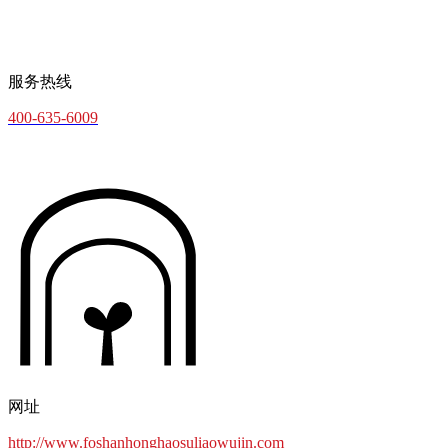
服务热线
400-635-6009
网址
http://www.foshanhonghaosuliaowujin.com