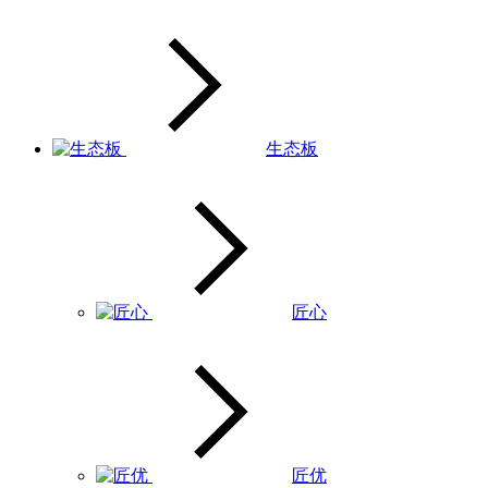
生态板
匠心
匠优