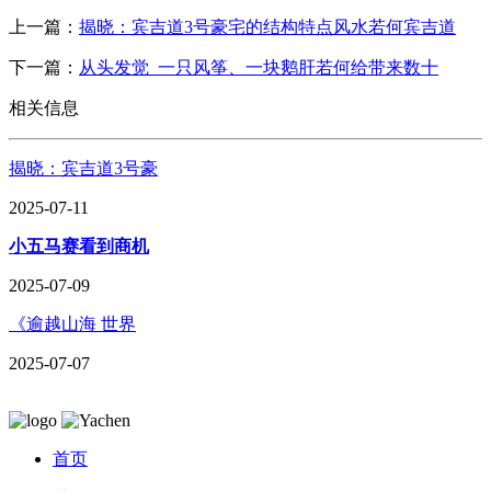
上一篇：
揭晓：宾吉道3号豪宅的结构特点风水若何宾吉道
下一篇：
从头发觉 一只风筝、一块鹅肝若何给带来数十
相关信息
揭晓：宾吉道3号豪
2025-07-11
小五马赛看到商机
2025-07-09
《逾越山海 世界
2025-07-07
首页