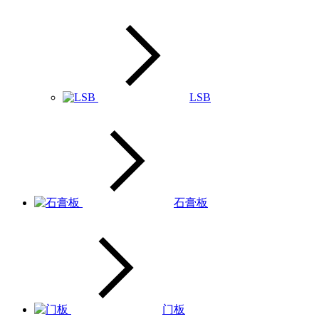
LSB
石膏板
门板