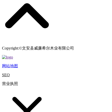
Copyright:©文安县威廉希尔木业有限公司
网站地图
SEO
营业执照