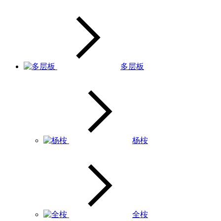
多层板
杨桉
全桉