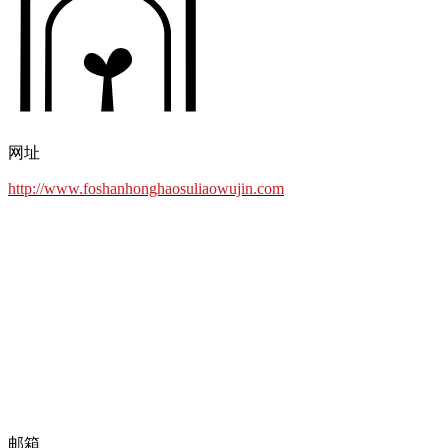
网址
http://www.foshanhonghaosuliaowujin.com
邮箱