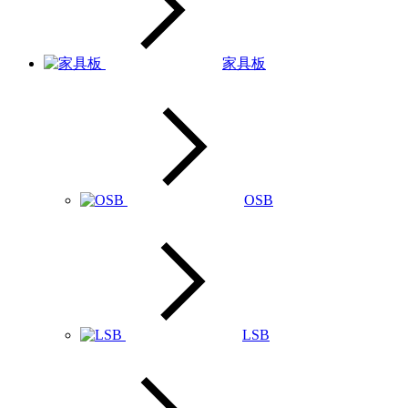
家具板
OSB
LSB