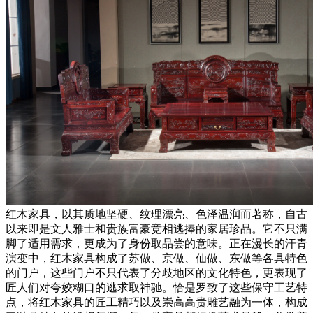
红木家具，以其质地坚硬、纹理漂亮、色泽温润而著称，自古
以来即是文人雅士和贵族富豪竞相逃捧的家居珍品。它不只满
脚了适用需求，更成为了身份取品尝的意味。正在漫长的汗青
演变中，红木家具构成了苏做、京做、仙做、东做等各具特色
的门户，这些门户不只代表了分歧地区的文化特色，更表现了
匠人们对夸姣糊口的逃求取神驰。恰是罗致了这些保守工艺特
点，将红木家具的匠工精巧以及崇高高贵雕艺融为一体，构成