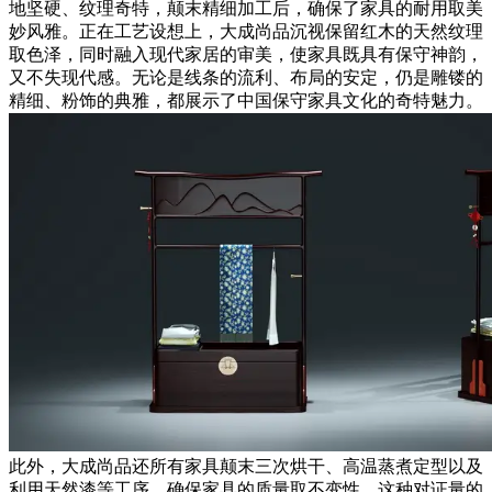
地坚硬、纹理奇特，颠末精细加工后，确保了家具的耐用取美
妙风雅。正在工艺设想上，大成尚品沉视保留红木的天然纹理
取色泽，同时融入现代家居的审美，使家具既具有保守神韵，
又不失现代感。无论是线条的流利、布局的安定，仍是雕镂的
精细、粉饰的典雅，都展示了中国保守家具文化的奇特魅力。
此外，大成尚品还所有家具颠末三次烘干、高温蒸煮定型以及
利用天然漆等工序，确保家具的质量取不变性。这种对证量的