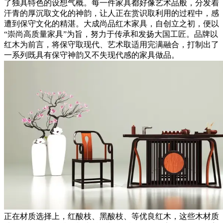
了独具特色的设想气概。每一件家具都好像艺术品般，分发着
汗青的厚沉取文化的神韵，让人正在赏识取利用的过程中，感
遭到保守文化的精湛。大成尚品红木家具，自创立之初，便以
“崇尚高质量家具”为旨，努力于传承和发扬大国工匠。品牌以
红木为前言，将保守取现代、艺术取适用完满融合，打制出了
一系列既具有保守神韵又不失现代感的家具做品。
正在材质选择上，红酸枝、黑酸枝、等优良红木，这些木材质