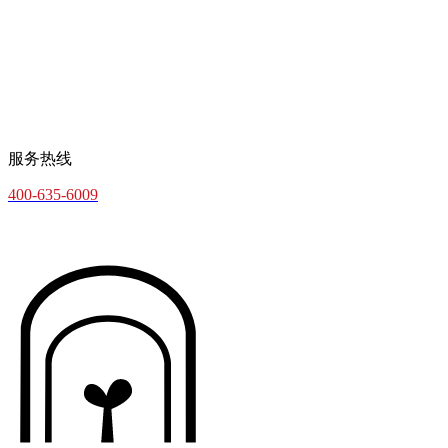
服务热线
400-635-6009