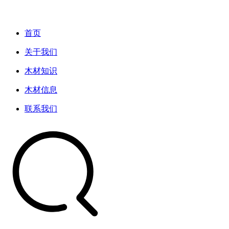
首页
关于我们
木材知识
木材信息
联系我们