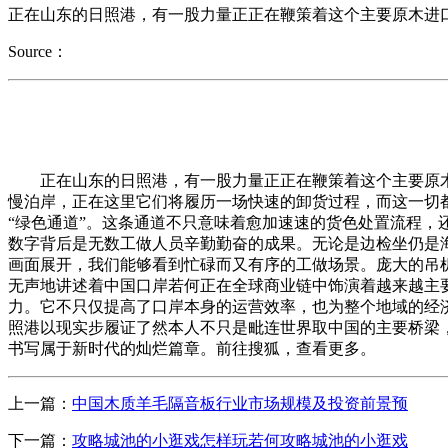
正在山东的日照港，有一股力量正正在鞭策着这个主要原木进口
Source：
正在山东的日照港，有一股力量正正在鞭策着这个主要原木进
慢泊岸，正在这里它们将履历一场快速的卸货过程，而这一切
“绿色通道”。这条通道不只意味着愈加速速的货色处置流程，
数字背后是无数工做人员辛勤勤奋的成果。无论是边检坐仍是
画面展开，我们能够看到忙碌而又有序的工做场景。庞大的吊
无声地讲述着中国口岸若何正在全球商业链中饰演着越来越主
力。它不只仅提高了口岸本身的运营效率，也为整个地域的经
照港以现实步履证了然本人不只是毗连世界取中国的主要桥梁
书写属于新时代的灿烂篇章。前往搜狐，查看更多。
上一篇：
中国木质羊毛隔音板行业市场规模及投资前景预
下一篇：
攻略城池的小逛戏怎样玩若何攻略城池的小逛戏