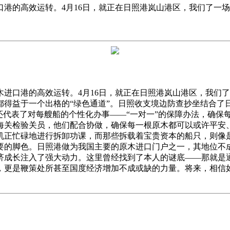
港的高效运转。4月16日，就正在日照港岚山港区，我们了一
口港的高效运转。4月16日，就正在日照港岚山港区，我们了
都得益于一个出格的“绿色通道”。日照收支境边防查抄坐结合了
还代表了对每艘船的个性化办事——“一对一”的保障办法，确保
海关检验关员，他们配合协做，确保每一根原木都可以或许平安
机正忙碌地进行拆卸功课，而那些拆载着宝贵资本的船只，则像
要的脚色。日照港做为我国主要的原木进口门户之一，其地位不成
济成长注入了强大动力。这里曾经找到了本人的谜底——那就是
，更是鞭策处所甚至国度经济增加不成或缺的力量。将来，相信