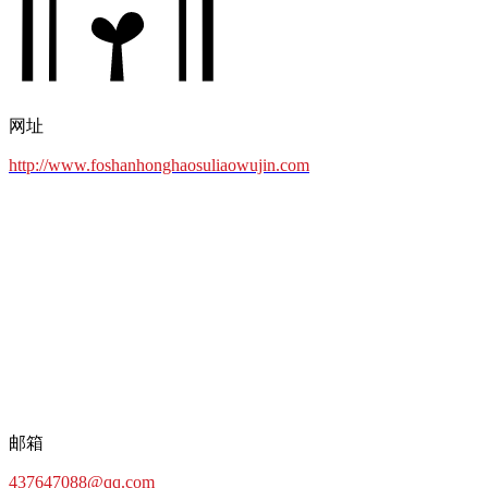
网址
http://www.foshanhonghaosuliaowujin.com
邮箱
437647088@qq.com