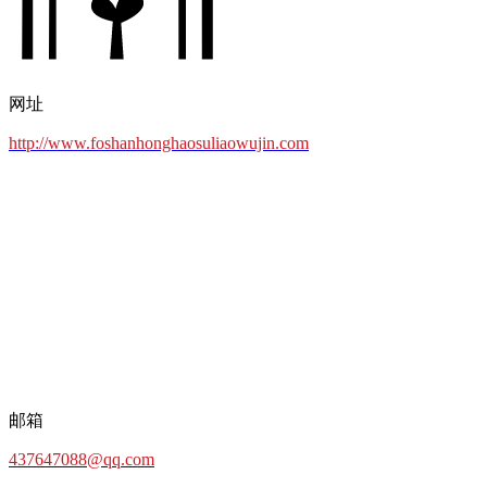
网址
http://www.foshanhonghaosuliaowujin.com
邮箱
437647088@qq.com