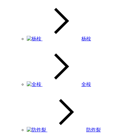
杨桉
全桉
防炸裂