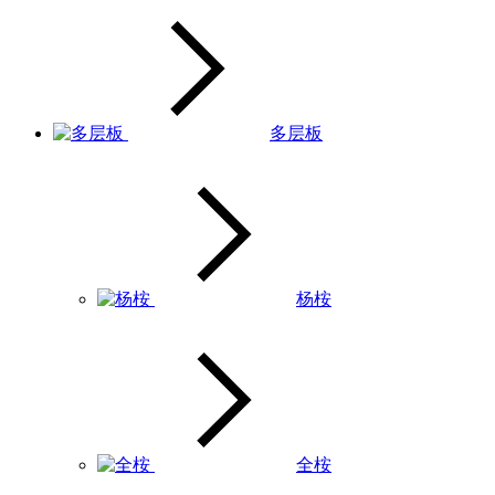
多层板
杨桉
全桉