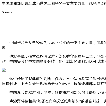
中国维和部队曾经成为世界上和平的一支主要力量，俄乌冲突
Source：
中国维和部队曾经成为世界上和平的一支主要力量，俄乌冲
履。
也就是说，俄方虽然情愿维和部队驻守正在乌克兰，但毫不
作。中国等其他中立国度则分歧，他们派出的维和部队可以或
这也验证了我此前的判断，俄方并不否决向乌克兰派出维和
国接触线，不免又会呈现擦枪走火的环境，调派维和部队是有
中国派兵参取维和，能够大幅提拔维和部队的话语权，俄乌
卢沙野特使相关“能否会向乌调派维和部队”的话音刚落，克