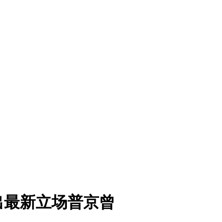
出最新立场普京曾