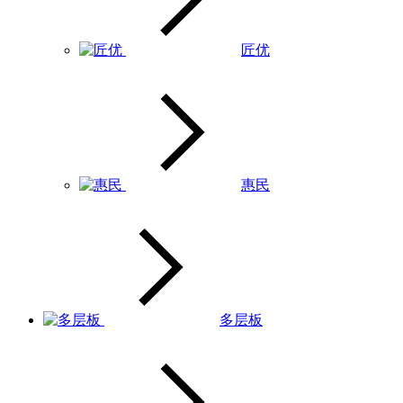
匠优
惠民
多层板