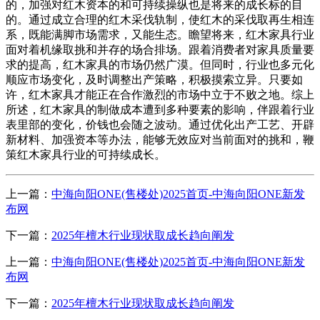
的，加强对红木资本的和可持续操纵也是将来的成长标的目
的。通过成立合理的红木采伐轨制，使红木的采伐取再生相连
系，既能满脚市场需求，又能生态。瞻望将来，红木家具行业
面对着机缘取挑和并存的场合排场。跟着消费者对家具质量要
求的提高，红木家具的市场仍然广漠。但同时，行业也多元化
顺应市场变化，及时调整出产策略，积极摸索立异。只要如
许，红木家具才能正在合作激烈的市场中立于不败之地。综上
所述，红木家具的制做成本遭到多种要素的影响，伴跟着行业
表里部的变化，价钱也会随之波动。通过优化出产工艺、开辟
新材料、加强资本等办法，能够无效应对当前面对的挑和，鞭
策红木家具行业的可持续成长。
上一篇：
中海向阳ONE(售楼处)2025首页-中海向阳ONE新发
布网
下一篇：
2025年檀木行业现状取成长趋向阐发
上一篇：
中海向阳ONE(售楼处)2025首页-中海向阳ONE新发
布网
下一篇：
2025年檀木行业现状取成长趋向阐发