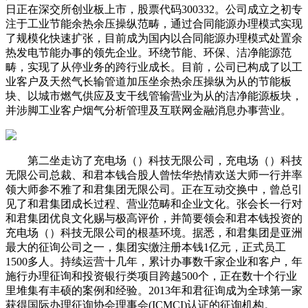
日正在深交所创业板上市，股票代码300332。公司成立之初专
注于工业节能余热余压操纵范畴，通过合同能源办理模式实现
了规模化快速扩张，目前成为国内以合同能源办理模式处置余
热发电节能办事的领先企业。环绕节能、环保、洁净能源范
畴，实现了从停业务的跨行业成长。目前，公司已构成了以工
业客户及天然气长输管道加压坐余热余压操纵为从的节能板
块、以城市燃气供应及支干线管输营业为从的洁净能源板块，
并涉脚工业客户烟气分析管理及互联网金融消息办事营业。
第二坐走访了充电场（）科技无限公司，充电场（）科技
无限公司总裁、和君本钱合股人曾怯华热情欢送大师一行并率
领大师参不雅了和君集团无限公司。正在互动交换中，曾总引
见了和君集团成长过程、营业范畴和企业文化。张会长一行对
和君集团优良文化赐与极高评价，并简要领会和君本钱投资的
充电场（）科技无限公司的根基环境。据悉，和君集团是亚洲
最大的征询公司之一，集团实缴注册本钱1亿元，正式员工
1500多人。持续运营十几年，累计办事数千家企业和客户，年
施行办理征询和投资银行类项目跨越500个，正在数十个行业
里堆集有丰硕的案例和经验。2013年和君征询成为全球第一家
获得国际办理征询协会理事会(ICMCI)认证的征询机构。