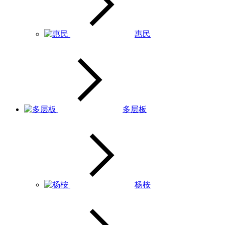
惠民
多层板
杨桉