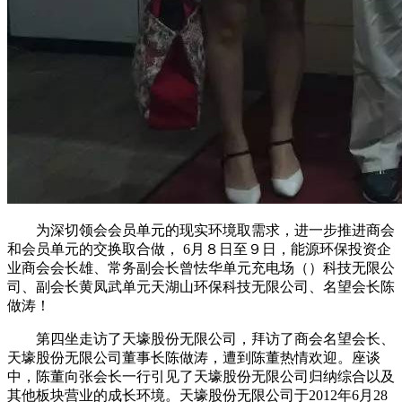
为深切领会会员单元的现实环境取需求，进一步推进商会
和会员单元的交换取合做， 6月８日至９日，能源环保投资企
业商会会长雄、常务副会长曾怯华单元充电场（）科技无限公
司、副会长黄凤武单元天湖山环保科技无限公司、名望会长陈
做涛！
第四坐走访了天壕股份无限公司，拜访了商会名望会长、
天壕股份无限公司董事长陈做涛，遭到陈董热情欢迎。座谈
中，陈董向张会长一行引见了天壕股份无限公司归纳综合以及
其他板块营业的成长环境。天壕股份无限公司于2012年6月28