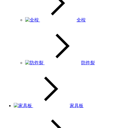
全桉
防炸裂
家具板