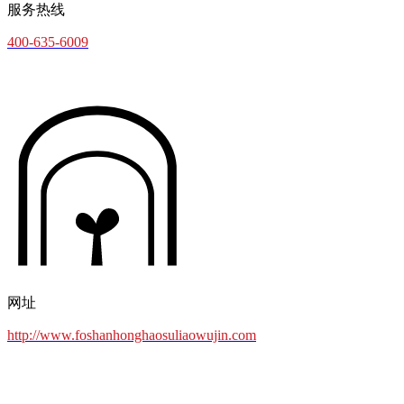
服务热线
400-635-6009
网址
http://www.foshanhonghaosuliaowujin.com