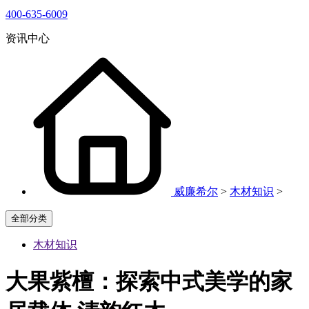
400-635-6009
资讯中心
威廉希尔
>
木材知识
>
全部分类
木材知识
大果紫檀：探索中式美学的家