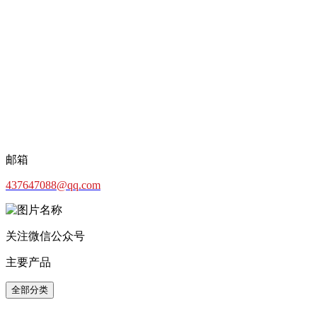
邮箱
437647088@qq.com
关注微信公众号
主要产品
全部分类