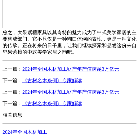
总之，大果紫檀家具以其奇特的魅力成为了中式美学家居的主
要构成部门。它不只仅是一种糊口体例的表现，更是一种文化
的传承。正在将来的日子里，让我们继续探索和品尝这份来自
卑果紫檀的中式美学家居之韵吧。
上一篇：
2024年全国木材加工财产年产值跨越3万亿元
下一篇：
《古树名木条例》专家解读
上一篇：
2024年全国木材加工财产年产值跨越3万亿元
下一篇：
《古树名木条例》专家解读
相关信息
2024年全国木材加工