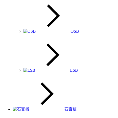
OSB
LSB
石膏板