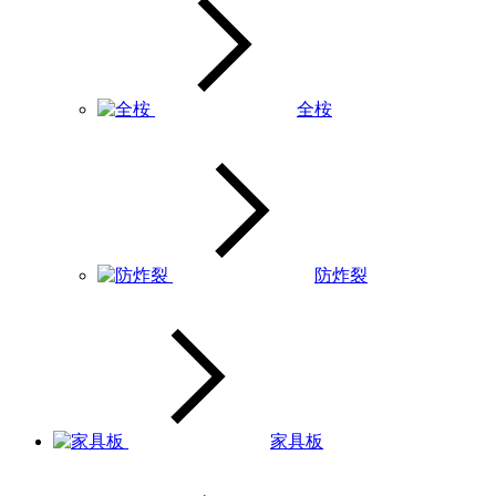
全桉
防炸裂
家具板