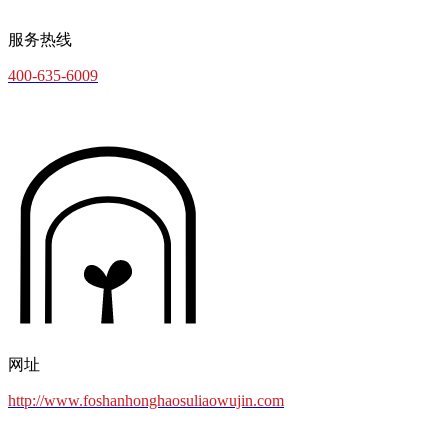
服务热线
400-635-6009
网址
http://www.foshanhonghaosuliaowujin.com