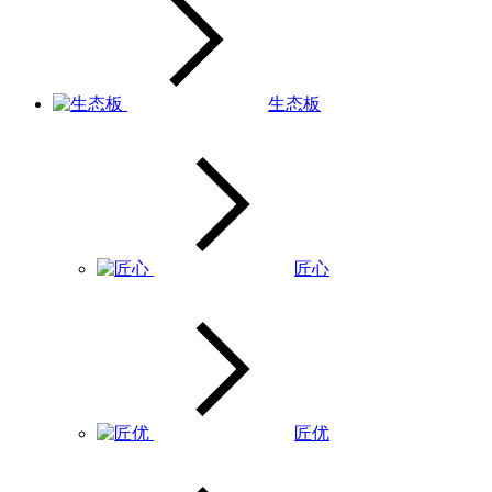
生态板
匠心
匠优