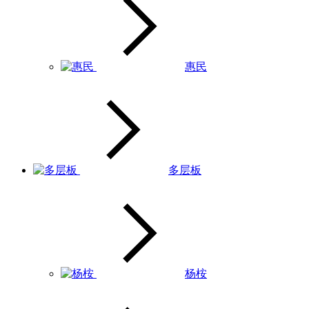
惠民
多层板
杨桉