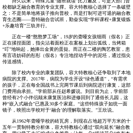
持久以来，特殊儿童“随班就读”比力遍及，可是大部门普
校都缺乏融合教育的专业支撑。容大特教核心选择了一条破壁
之：不是简单地将孩子推向普校，而是打制可进可退的融合教
育生态圈——普特融合尝试班，勤奋实现“学科课程+康复锻炼
+乐趣培育”三轨并行。
正在一楼“憨憨梦工场”，19岁的聋哑女孩细雨（假名）正
正在揉捏面团，指尖沾着面粉正在案板上划出弧线，当烤箱
“叮”地响起，她捧出金黄的蛋挞。而正在二楼的陶艺教室，患
有言语妨碍的彤彤（假名）专注地捏动手中的泥坯，通过指尖
传送感情。
除了校内专业的康复团队，容大特教核心还争取到了本地
病院的支撑。2017年，病院为学生开设“绿色通道”，“有需求
的孩子，正在每全国战书上完两节课后到病院进行康复，这部
门费用由承担。”学前部从任赵希媛说。到目前为止，学前部
曾经有2个小伴侣颠末康复医治和进修回到了通俗长儿园，这
种“嵌入式融合”已惠及30多个家庭。“这些特殊孩子如统一面
镜子，映照出学校对于‘融合’的理解取落实。”王欣说。
从1962年聋哑学校的砖瓦房，到现在占地超万平方米的十
五年一贯制特教分析体，容大特教核心通过“双向延长”融合教