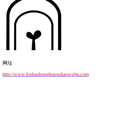
网址
http://www.foshanhonghaosuliaowujin.com