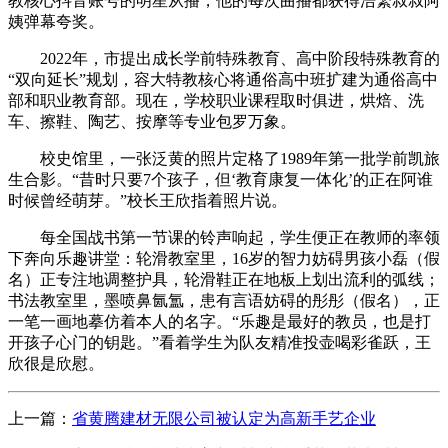
教核心抖音账号的明星从播，他的每次曲播都获得浩繁叔叔阿
姨弹幕夸奖。
2022年，市提出成长学前特殊教育、高中阶段特殊教育的
“双向延长”规划，容大特教核心将通俗高中班扩建为通俗高中
部和职业教育部。现在，学校职业课程取时俱进，烘焙、洗
车、擦鞋、陶艺、按摩等专业包罗万象。
校史馆里，一张泛黄的照片定格了1989年第一批学前凯旅
生合影。“昔时只要7个孩子，但‘教育康复一体化’的正在阿谁
时候曾经萌芽。”校长王欣指着照片说。
每全国战书第一节课的铃声响起，学生便正在教师的率领
下奔向乐趣讲堂：轮滑教室里，16岁的智力妨碍男孩小磊（假
名）正专注地调整护具，轮滑鞋正在地板上划出流利的弧线；
书法教室里，墨喷鼻氤氲，患有言语妨碍的彤彤（假名），正
一笔一画地摹仿着本人的名字。“乐趣是最好的教员，也是打
开孩子心门的钥匙。”看着学生为队友精准投壶喝彩雀跃，王
欣很是欣慰。
上一篇：
省黄腾建材无限公司被认定为高新手艺企业