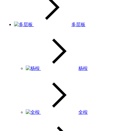
多层板
杨桉
全桉