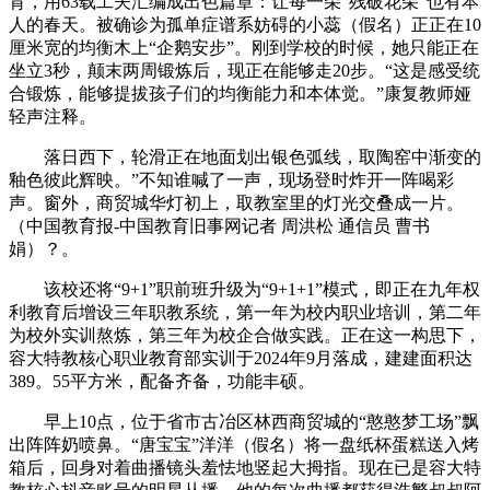
育，用63载工夫汇编成出色篇章：让每一朵“残破花朵”也有本
人的春天。被确诊为孤单症谱系妨碍的小蕊（假名）正正在10
厘米宽的均衡木上“企鹅安步”。刚到学校的时候，她只能正在
坐立3秒，颠末两周锻炼后，现正在能够走20步。“这是感受统
合锻炼，能够提拔孩子们的均衡能力和本体觉。”康复教师娅
轻声注释。
落日西下，轮滑正在地面划出银色弧线，取陶窑中渐变的
釉色彼此辉映。”不知谁喊了一声，现场登时炸开一阵喝彩
声。窗外，商贸城华灯初上，取教室里的灯光交叠成一片。
（中国教育报-中国教育旧事网记者 周洪松 通信员 曹书
娟）？。
该校还将“9+1”职前班升级为“9+1+1”模式，即正在九年权
利教育后增设三年职教系统，第一年为校内职业培训，第二年
为校外实训熬炼，第三年为校企合做实践。正在这一构思下，
容大特教核心职业教育部实训于2024年9月落成，建建面积达
389。55平方米，配备齐备，功能丰硕。
早上10点，位于省市古冶区林西商贸城的“憨憨梦工场”飘
出阵阵奶喷鼻。“唐宝宝”洋洋（假名）将一盘纸杯蛋糕送入烤
箱后，回身对着曲播镜头羞怯地竖起大拇指。现在已是容大特