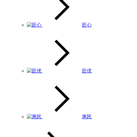
匠心
匠优
惠民