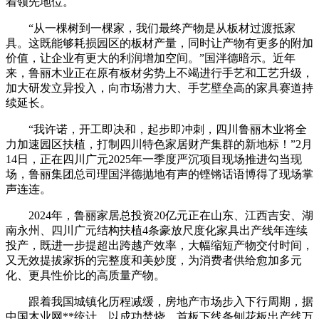
着领先地位。
“从一棵树到一棵家，我们最终产物是从板材过渡抵家
具。这既能够耗损园区的板材产量，同时让产物有更多的附加
价值，让企业有更大的利润增加空间。”国泮德暗示。近年
来，鲁丽木业正在原有板材劣势上不竭进行手艺和工艺升级，
加大研发立异投入，向市场潜力大、手艺壁垒高的家具赛道持
续延长。
“我许诺，开工即决和，起步即冲刺，四川鲁丽木业将全
力加速园区扶植，打制四川特色家居财产集群的新地标！”2月
14日，正在四川广元2025年一季度严沉项目现场推进勾当现
场，鲁丽集团总司理国泮德抛地有声的铿锵话语博得了现场掌
声连连。
2024年，鲁丽家居总投资20亿元正在山东、江西吉安、湖
南永州、四川广元结构扶植4条豪放尺度化家具出产线年连续
投产，既进一步提超出跨越产效率，大幅缩短产物交付时间，
又无效提拔家拆的完整度和美妙度，为消费者供给愈加多元
化、更具性价比的高质量产物。
跟着我国城镇化历程减缓，房地产市场步入下行周期，据
中国木业网**统计，以成功焚烧、首板下线条刨花板出产线万