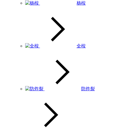
杨桉
全桉
防炸裂