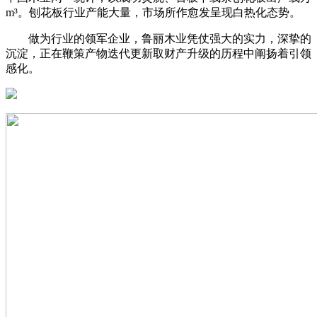
m³。刨花板行业产能大量，市场所作愈发呈现白热化态势。
做为行业的领军企业，鲁丽木业凭仗强大的实力，深挚的
沉淀，正在鞭策产物迭代更新取财产升级的历程中阐扬着引领
感化。