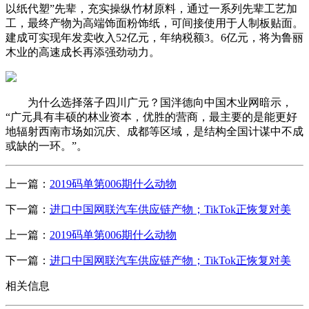
以纸代塑”先辈，充实操纵竹材原料，通过一系列先辈工艺加
工，最终产物为高端饰面粉饰纸，可间接使用于人制板贴面。
建成可实现年发卖收入52亿元，年纳税额3。6亿元，将为鲁丽
木业的高速成长再添强劲动力。
为什么选择落子四川广元？国泮德向中国木业网暗示，
“广元具有丰硕的林业资本，优胜的营商，最主要的是能更好
地辐射西南市场如沉庆、成都等区域，是结构全国计谋中不成
或缺的一环。”。
上一篇：
2019码单第006期什么动物
下一篇：
进口中国网联汽车供应链产物；TikTok正恢复对美
上一篇：
2019码单第006期什么动物
下一篇：
进口中国网联汽车供应链产物；TikTok正恢复对美
相关信息