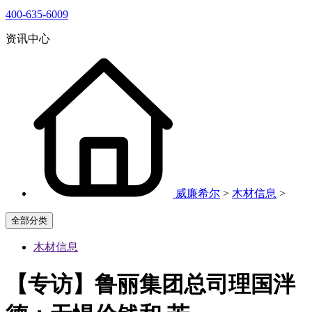
400-635-6009
资讯中心
威廉希尔
>
木材信息
>
全部分类
木材信息
【专访】鲁丽集团总司理国泮