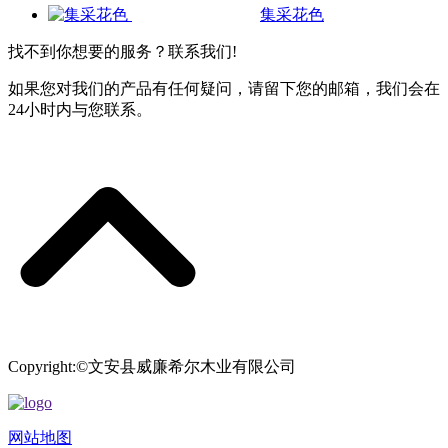
集采花色
找不到你想要的服务？联系我们!
如果您对我们的产品有任何疑问，请留下您的邮箱，我们会在
24小时内与您联系。
Copyright:©文安县威廉希尔木业有限公司
网站地图