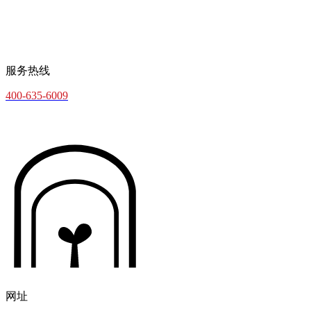
服务热线
400-635-6009
网址