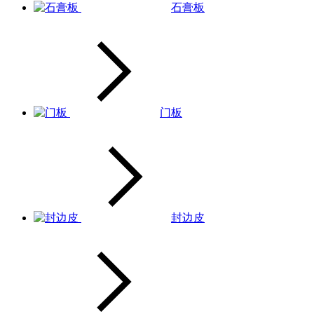
石膏板
门板
封边皮