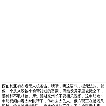
西伯利亚初次遭无人机袭击。啧啧，听这语气，挺无法的。就
像一个从来没被小偷帮衬过的富豪，俄然发觉家里被搬空了，
那种和不敢相信。摩尔曼斯克州长不要相关视频。这申明啥？
申明视频内容太辣眼睛了，传出去太丢人。俄方现正在是既又
尴尬，的是被狙击到手，尴尬的是防不住人家几个破无人机。