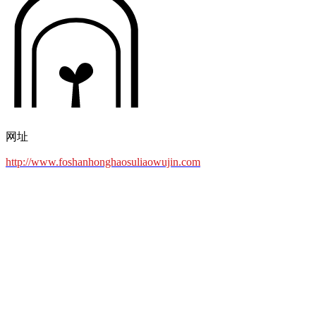
网址
http://www.foshanhonghaosuliaowujin.com