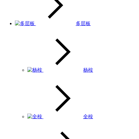
多层板
杨桉
全桉