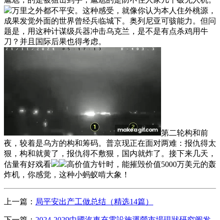
万里之外都不平安。这种感受，就像你认为本人住外桃源，
成果发觉外面的世界曾经兵临城下。奥列尼亚可骇能力。但问
题是，用这种计谋级兵器冲击乌克兰，是不是有点杀鸡用牛
刀？并且国际后果也得考虑。
第二轮构和前
夜，较着是乌方的构和筹码。普京现正在面对两难：报仇得太
狠，构和就黄了，报仇得不敷狠，国内就炸了。接下来几天，
估量有好戏看
高价值方针时，能摧毁价值5000万美元的轰
炸机，你感觉，这种小蚂蚁啃大象！
上一篇：
局平安出产工做总结（精选14篇）
下一篇：
2024-2029中國汽車充電設施運營市場現狀研究阐发