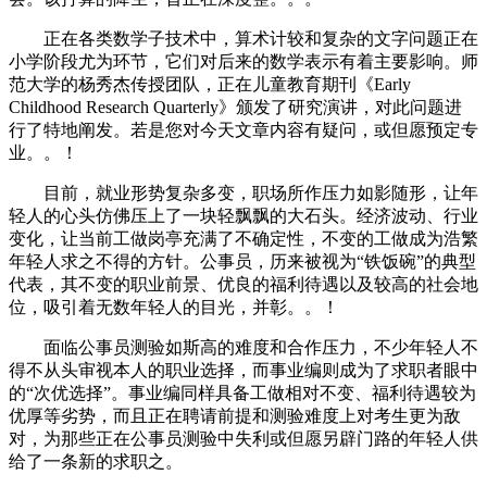
正在各类数学子技术中，算术计较和复杂的文字问题正在
小学阶段尤为环节，它们对后来的数学表示有着主要影响。师
范大学的杨秀杰传授团队，正在儿童教育期刊《Early
Childhood Research Quarterly》颁发了研究演讲，对此问题进
行了特地阐发。若是您对今天文章内容有疑问，或但愿预定专
业。。！
目前，就业形势复杂多变，职场所作压力如影随形，让年
轻人的心头仿佛压上了一块轻飘飘的大石头。经济波动、行业
变化，让当前工做岗亭充满了不确定性，不变的工做成为浩繁
年轻人求之不得的方针。公事员，历来被视为“铁饭碗”的典型
代表，其不变的职业前景、优良的福利待遇以及较高的社会地
位，吸引着无数年轻人的目光，并彰。。！
面临公事员测验如斯高的难度和合作压力，不少年轻人不
得不从头审视本人的职业选择，而事业编则成为了求职者眼中
的“次优选择”。事业编同样具备工做相对不变、福利待遇较为
优厚等劣势，而且正在聘请前提和测验难度上对考生更为敌
对，为那些正在公事员测验中失利或但愿另辟门路的年轻人供
给了一条新的求职之。