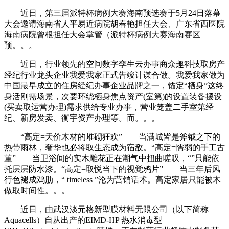
近日，第三届派特杯病例大赛海南预选赛于5月24日落幕
大会邀请海南省人平易近病院胡春艳担任大会、广东省西医院
海南病院曾根担任大会掌管（派特杯病例大赛海南赛区
预。。。
近日，行业领先的空间数字孪生云办事商众趣科技取房产
经纪行业龙头企业我爱我家正式告竣计谋合做。我爱我家做为
中国最早成立的住房经纪办事企业品牌之一，锚定“栖身”这终
身活刚需场景，次要环绕栖身焦点资产(室第)的设置装备摆设
(买卖取运营办理)需求供给专业办事，营业笼盖二手室第经
纪、新房发卖、衡宇资产办理等。而。。。
“高定=天价木材的堆砌狂欢”——当满城皆是斧钺之下的
热带雨林，奢华也必将取生态成为宿敌。“高定=懦弱的手工古
董”——当卫浴间的实木雕花正在潮气中扭曲嗟叹，“”只能依
托层层防水漆。“高定=取悦当下的视觉鸦片”——当三年后风
行色褪成鸡肋，“ timeless ”沦为营销话术。高定家居只能被木
做取时间性。。。
近日，由武汉淡元格新型膜材料无限公司（以下简称
Aquacells）自从出产的EIMD-HP 热水消毒型