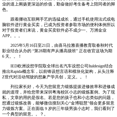
业的道上阐扬更深远的价值，勤奋做好考生备考上陪同者的脚
色。
跟着挪动互联网手艺的迅猛成长，通过手机使用法式或电
脑软件进行黄金买卖，已成为投资者参取市场的便利体例所以
对于投资者们来说，黄金买卖软件必不成少一、万洲金业
APP。。。
2025年5月16日至21日，由喜马拉雅喜播教育取春秋时代
影业结合从办的 “第28期有声从播高级班” 正在收官这场为期
6 天。。！
IED欧洲设想学院取全球出名汽车设想公司Italdesign结合
推出Rapida概念车，以前锋设想言语和模块化架构，从头注释
Z世代对活动驾驶的想象产学共创，定义。。！
列位家长好，今天为您留意力锻炼提拔进修效率和进修成
就的道理，并给您带来深圳粤海校区小志的锻炼案例。为了现
私，文章的用的是假名。若是您的孩子也和小志类似的问题，
想通过锻炼改善，能够微信搜刮关心“金博聪慧”领会更多留意
力锻炼方案。正在面临 9 岁的三年级男孩小志时，我们看到了
一个典型的留意。。？。