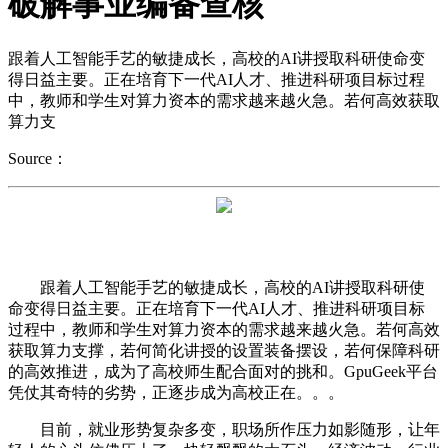
破解事业编备查核
跟着人工智能手艺的敏捷成长，高校的AI讲授取科研使命变
得日益主要。正在培育下一代AI人才、推进科研项目标过程
中，教师和学生对算力资本的需求越来越火急。若何高效获取
算力支
Source：
跟着人工智能手艺的敏捷成长，高校的AI讲授取科研使
命变得日益主要。正在培育下一代AI人才、推进科研项目标
过程中，教师和学生对算力资本的需求越来越火急。若何高效
获取算力支撑，若何简化讲授的设置装备摆设，若何保障科研
的高效推进，成为了高校师生配合面对的挑和。GpuGeek平台
凭仗其奇特的劣势，正逐步成为高校正在。。。
目前，就业形势复杂多变，职场所作压力如影随形，让年