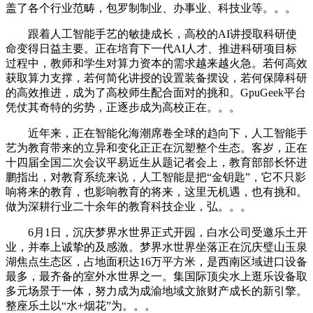
盖了各个行业范畴，包罗制制业、办事业、科技业等。。。
跟着人工智能手艺的敏捷成长，高校的AI讲授取科研使
命变得日益主要。正在培育下一代AI人才、推进科研项目标
过程中，教师和学生对算力资本的需求越来越火急。若何高效
获取算力支撑，若何简化讲授的设置装备摆设，若何保障科研
的高效推进，成为了高校师生配合面对的挑和。GpuGeek平台
凭仗其奇特的劣势，正逐步成为高校正在。。。
近年来，正在智能化海潮席卷全球的趋向下，人工智能手
艺为教育带来的立异和变化正正在沉塑整个生态。客岁，正在
十四届全国二次会议平易近生从题记者会上，教育部部长怀进
鹏指出，对教育系统来说，人工智能是把“金钥匙”，它不只影
响将来的教育，也影响教育的将来，这里无机遇，也有挑和。
做为深耕行业二十余年的教育科技企业，弘。。。
6月1日，沉庆梦界水世界正式开园，白水公司受邀乐土开
业，并奉上诚挚的及感激。梦界水世界坐落正在沉庆璧山玉泉
湖焦点生态区，占地面积达16万平方米，是西南区域进口设备
最多，最齐备的室外水世界之一。集国际顶尖水上逛乐设备取
多元场景于一体，努力成为成渝地域文旅财产成长的新引擎。
整座乐土以“水+烟花”为。。。