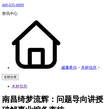
400-635-6009
资讯中心
威廉希尔
>
木材信息
>
全部分类
木材信息
南昌绮梦流辉：问题导向讲授