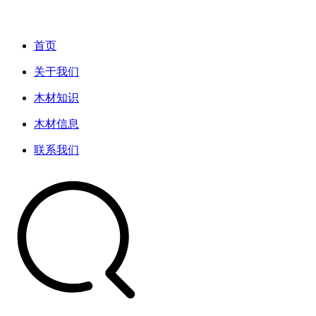
首页
关于我们
木材知识
木材信息
联系我们