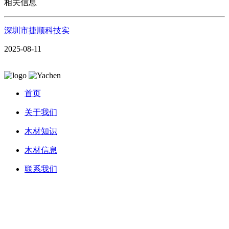
相关信息
深圳市捷顺科技实
2025-08-11
首页
关于我们
木材知识
木材信息
联系我们