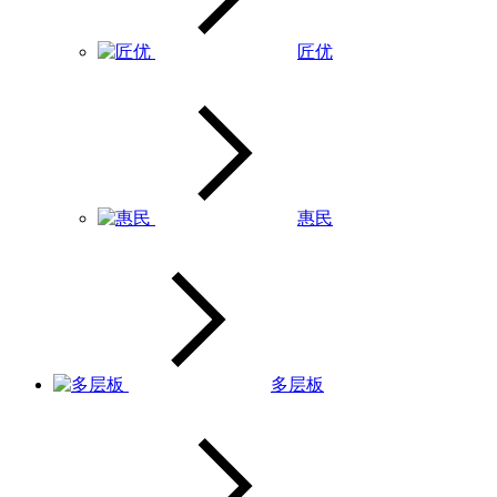
匠优
惠民
多层板