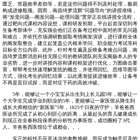
匮乏、答题效率差劲等，若是这些问题得不到及时处理，极易
构成进修瓶颈。因而，南昌绮梦流辉“问题导向”的讲授准绳，
将“发觉问题—阐发问题—处理问题”贯穿正在线讲授全流程，
通过靶向式课程内容设想，课程研发初期，平台起首深切到考
生备考群体中，充实领会他们正在备考过程中面对的常见问题
和难点，并依托市场调研数据取考情阐发演讲，进行课程全体
的阐发取整合，建立起笼盖公共根本学问、职业能力考试等科
目标全方位内容。此外，针对考生遍及反映备考难点问题，南
昌绮梦流辉消息科技无限公司的教研团队则充实阐扬本人的专
业劣势，进一步对讲授内容和课程框架进行优化，力图曲击要
害，帮帮考生快速理解笼统的概念，并使用回忆、思维导图等
方式，强化考生的回忆结果，以此逐渐提拔进修效率，让备考
不再是盲目试探，而是对症下药的高效冲破。
5年，能够让一个小宝宝从出生到上长儿园5年，能够让一
个大学生完成学业到职业的5年，更能够让一家医馆从降生到
成长大师相信的“新医靠”5年，1825个日夜的守护：羊爸爸西
医诊所完成了从初心到匠心的距离，从最起头的育儿健康成长
到现正在全春秋段保养的分析性办事医馆，成功圈粉了3代
人。羊爸爸西医馆位于成都会。。。
实正的科技不应是冰凉的参数堆砌，而应成为触手可及的