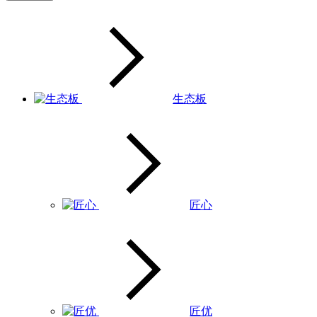
生态板
匠心
匠优