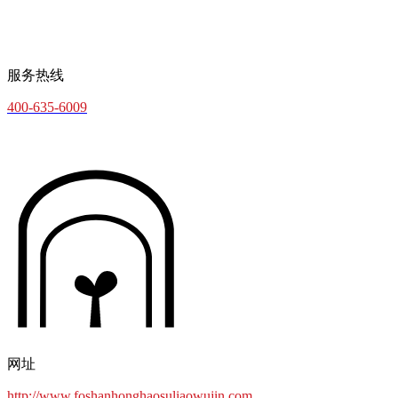
服务热线
400-635-6009
网址
http://www.foshanhonghaosuliaowujin.com