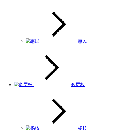
惠民
多层板
杨桉