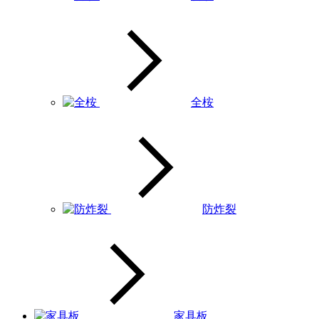
全桉
防炸裂
家具板