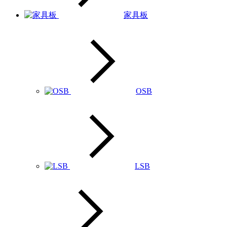
家具板
OSB
LSB