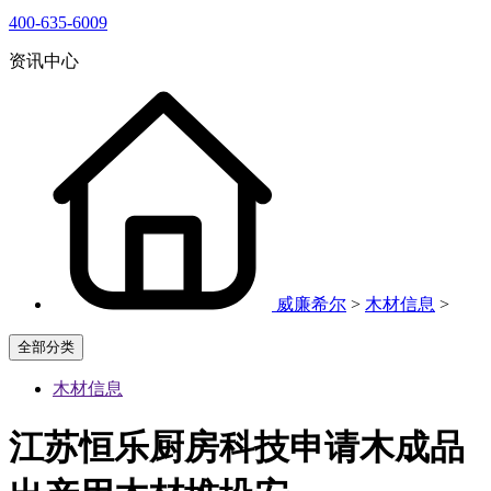
400-635-6009
资讯中心
威廉希尔
>
木材信息
>
全部分类
木材信息
江苏恒乐厨房科技申请木成品