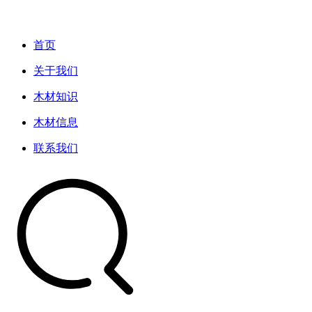
首页
关于我们
木材知识
木材信息
联系我们