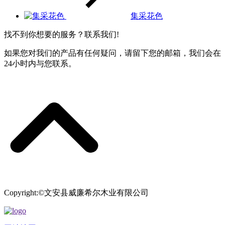
集采花色
找不到你想要的服务？联系我们!
如果您对我们的产品有任何疑问，请留下您的邮箱，我们会在
24小时内与您联系。
Copyright:©文安县威廉希尔木业有限公司