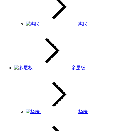
惠民
多层板
杨桉