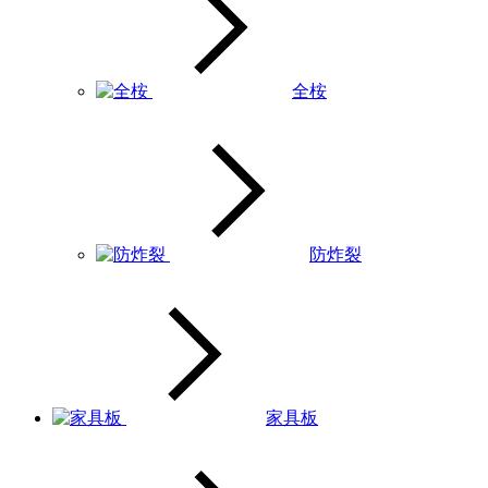
全桉
防炸裂
家具板