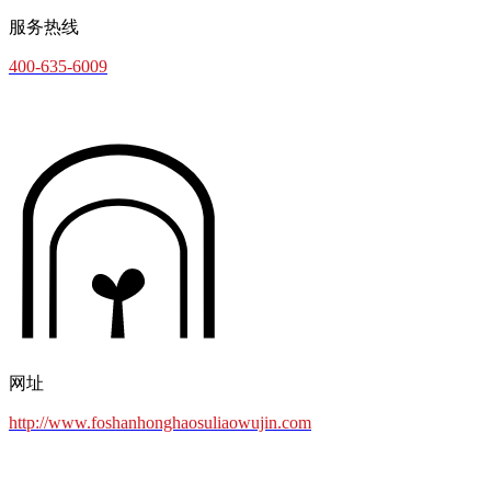
服务热线
400-635-6009
网址
http://www.foshanhonghaosuliaowujin.com