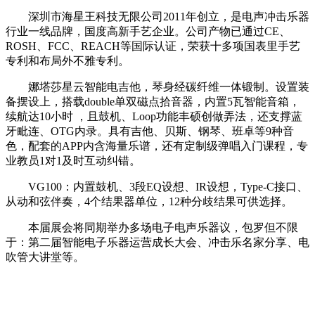
深圳市海星王科技无限公司2011年创立，是电声冲击乐器
行业一线品牌，国度高新手艺企业。公司产物已通过CE、
ROSH、FCC、REACH等国际认证，荣获十多项国表里手艺
专利和布局外不雅专利。
娜塔莎星云智能电吉他，琴身经碳纤维一体锻制。设置装
备摆设上，搭载double单双磁点拾音器，内置5瓦智能音箱，
续航达10小时 ，且鼓机、Loop功能丰硕创做弄法，还支撑蓝
牙毗连、OTG内录。具有吉他、贝斯、钢琴、班卓等9种音
色，配套的APP内含海量乐谱，还有定制级弹唱入门课程，专
业教员1对1及时互动纠错。
VG100：内置鼓机、3段EQ设想、IR设想，Type-C接口、
从动和弦伴奏，4个结果器单位，12种分歧结果可供选择。
本届展会将同期举办多场电子电声乐器议，包罗但不限
于：第二届智能电子乐器运营成长大会、冲击乐名家分享、电
吹管大讲堂等。