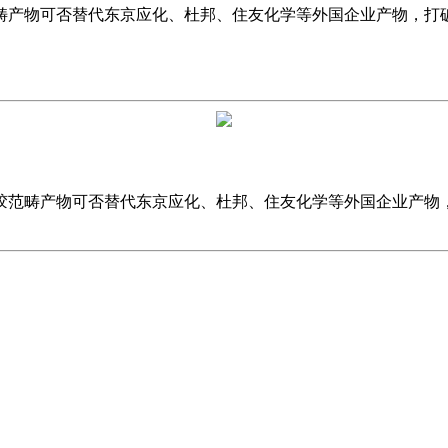
刻胶范畴产物可否替代东京应化、杜邦、住友化学等外国企业产物，
光刻胶范畴产物可否替代东京应化、杜邦、住友化学等外国企业产物