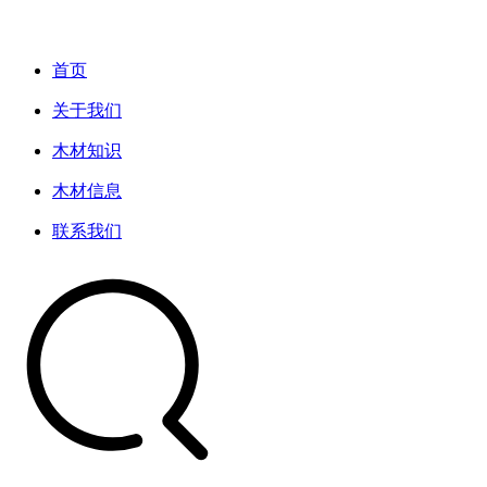
首页
关于我们
木材知识
木材信息
联系我们