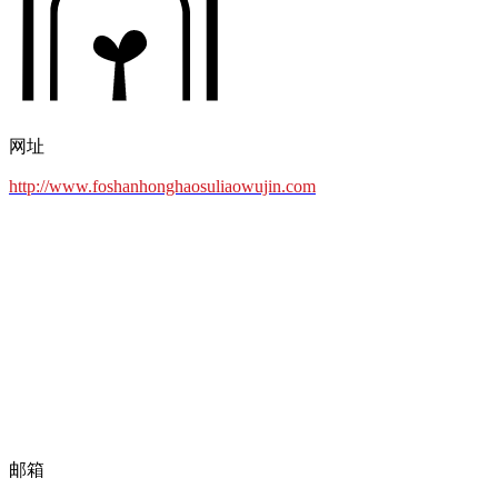
网址
http://www.foshanhonghaosuliaowujin.com
邮箱