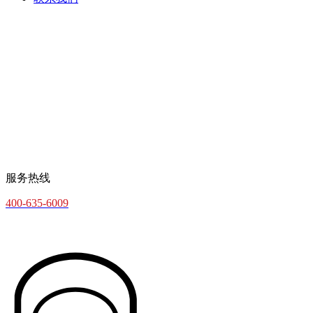
服务热线
400-635-6009