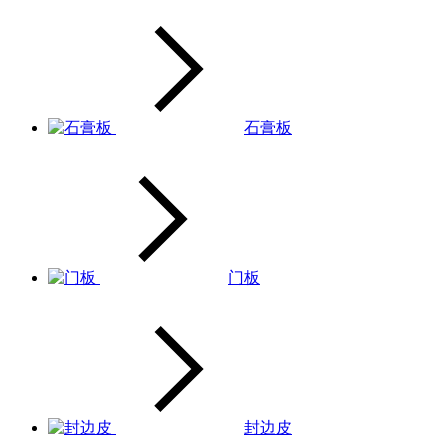
石膏板
门板
封边皮