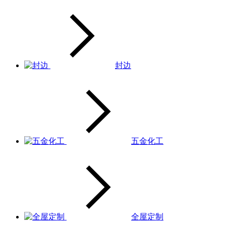
封边
五金化工
全屋定制