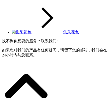
集采花色
找不到你想要的服务？联系我们!
如果您对我们的产品有任何疑问，请留下您的邮箱，我们会在
24小时内与您联系。