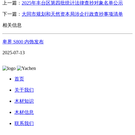
上一篇：
2025年丰台区第四批统计法律查抄对象名单公示
下一篇：
大同市规划和天然资本局涉企行政查抄事项清单
相关信息
卑界 S800 内饰发布
2025-07-13
首页
关于我们
木材知识
木材信息
联系我们