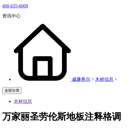
400-635-6009
资讯中心
威廉希尔
>
木材信息
>
全部分类
木材信息
万家丽圣劳伦斯地板注释格调