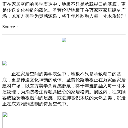
正在家居空间的美学表达中，地板不只是承载糊口的基底，更
是传送文化神韵的载体。圣劳伦斯地板正在万家丽家居建材广
场，以东方美学为灵感源泉，将千年雅韵融入每一寸木质纹理
Source：
正在家居空间的美学表达中，地板不只是承载糊口的基
底，更是传送文化神韵的载体。圣劳伦斯地板正在万家丽家居
建材广场，以东方美学为灵感源泉，将千年雅韵融入每一寸木
质纹理，为消费者注释独具匠心的家居格调。展区内，往来顾
客或轻抚地板温润的质感，或驻脚赏识木纹的天然之美，沉浸
正在东方雅韵营制的诗意空气中。