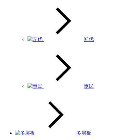
匠优
惠民
多层板