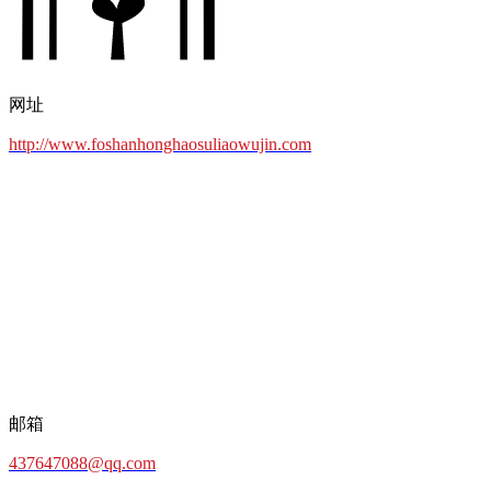
网址
http://www.foshanhonghaosuliaowujin.com
邮箱
437647088@qq.com