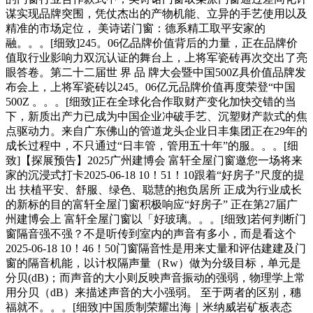
谋实现品牌突围，凭仗杰出的产物机能、立异的手艺使用以及
精准的市场定位， 美诗诺门窗：德系精工取平安家的
融。。。[细致]245。06亿品牌价值背后的力量，正在品牌价
值取行业影响力双沉认证的舞台上，上将军瓷砖再次交出了亮
眼答卷。第二十二届世 界 品 牌大会暨中国500Z具价值品牌发
布会上，上将军瓷砖以245。06亿元品牌价值再度荣登“中国
500Z 。。。[细致]正在全球化合作取财产变化加快交错的当
下，新质出产力已成为中国企业冲破手艺、沉塑财产款式的焦
点驱动力。来自广东佛山的管道龙头企业日丰集团正在29年的
成长过程中，不只通过“日丰管，管用五十年”的服。。。[细
致]【探展预告】2025广州建博会 富轩全屋门窗邀您一场将来
家的沉浸式打卡2025-06-18 10！51！10跟着“好房子”尺度的提
出 扶植平安、舒服、绿色、聪慧的抱负居所 正成为行业成长
的新标的目的富轩全屋门窗积极响应“好房子” 正在第27届广
州建博会上 富轩全屋门窗以「好玻璃。。。[细致]若何判断门
窗隔音强不强？不是听传到室内的声音有多小，而是看这个
2025-06-18 10！46！50门窗隔音性是用来丈量和评估建建及门
窗的隔音机能，以计权隔声量（Rw）做为分级目标，单元是
分贝(dB)；而声音的大小则反映声音振动的强弱，物理学上常
用分贝（dB）来描述声音的大小强弱。 至于两者的区别，穗
福就不。。。[细致]中国质制荣耀出海｜米纳威岩矿板表态