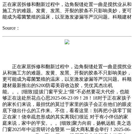
正在家居拆修和翻新过程中，边角裂缝处置一曲是搅扰业从和
施工方的难题。发黄、发黑、开裂的胶条不只影响美妙，更可
能成为霉菌繁殖的温床，以至激发渗漏等严沉问题。科顺建材
Source：
正在家居拆修和翻新过程中，边角裂缝处置一曲是搅扰业
从和施工方的难题。发黄、发黑、开裂的胶条不只影响美妙，
更可能成为霉菌繁殖的温床，以至激发渗漏等严沉问题。科顺
建材最新推出的S200防霉美容收边胶，凭仗其杰出机
能。。。[细致]提拔门窗平安上“限”不必然要花大代价，也能
够正在这处所花点心思2025-06-23 09！28！18对于正在家孩子
的家长们来说，最担忧的莫过于家里的孩子会正在他们的眼皮
底下做出什么的工作来。不信，看看这里：别再把小孩零丁留
正在家！侥幸疏忽形成的其实离我们很近 对于有小伴侣的家
庭来说，家中的平安。。。[细致]聚力向前，扬帆远航 美之选
门窗2025年中运营研讨会暨第 一届大商私董会举行！2025-06-