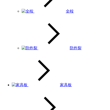
全桉
防炸裂
家具板