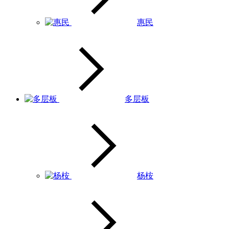
惠民
多层板
杨桉