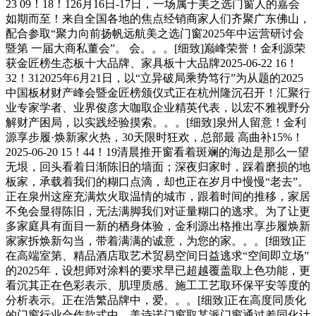
23 09！18！126月16日-17日，一场属于美之选门窗人的嘉会
如期而至！来自全国各地的焦点经销商家人们齐聚广东佛山，
配合参取“聚力向前扬帆远航美之选门窗2025年中运营研讨会
暨第 一届大商私董会”。 会。。。[细致]巅峰荣誉！金利源荣
获金匠榜生态板十大品牌、家具板十大品牌2025-06-22 16！
32！312025年6月21日，以“立异破局乘势笃行”为从题的2025
中国板材财产峰会暨金匠榜颁仪式正在杭州隆沉召开！汇聚行
业专家学者、业界俊彦大咖取企业精英代表，以宏不雅视野分
解财产困局，以实践经验摸索。。。[细致]泉州人留意！金利
源享步履·焕新家火热，30天限时狂欢，总部最 高曲补15%！
2025-06-20 15！44！19清晨推开窗看着斑斓的海边是那么一望
无垠，回头看着日渐陈旧的墙面；深夜归家时，踩着磨损的地
板家，承载着我们的糊口点滴，却也正在岁月中慢慢“老去”。
正在泉州这座充满炊火取温情的城市，跟着时间的推移，家居
不免会显得陈旧，无法满脚我们对证量糊口的逃求。为了让更
多家庭具有面目一新的栖身体验，金利源出格推出享步履焕新
家家拆焕新勾当，带着满满的诚意，为您的家。。。[细致]正
在高端室第、精品酒店取艺术贸易空间日益逃求“空间即立场”
的2025年，设想师对涂料的要求早已超越覆盖取上色功能，更
看沉其正在色彩表示、肌理质感、施工工艺取环保平安等度的
分析表示。正在浩繁品牌中，爱。。。[细致]正在高度同质化
的门窗行业合作款式中，美诗诺门窗取某派门窗通过差同化计