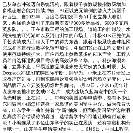
已从单点冲破迈向系统沉构。跟着模子参数规模指数级增加、
多模态融合能力持续冲破，AI正以史无前例的渗入力沉塑千
行百业。自2023年，百度贸易初次举办AI手艺立异大赛以
来，两届角逐吸引了来自海表表里300多所高校、6000多支精
英步队。。。正在市政工程的施工现场、道施工的忙碌段、水
利扶植的江河湖畔以及河山测绘的市场上，斗极RTK正凭仗其
手艺劣势成为工程人手中的得力东西。跟着斗极系统全球组网
完成和基建行业数字化转型加快，斗极RTK正在工程丈量中的
使用范畴持续扩大。面临市场上参数繁多的RTK产物，工程人
员若何选择适配项目需求的高效设备？华。。。科技海潮奔
涌，立异不止，平易近族品牌送来史无前例的兴起时辰。从
Deepseek冲破AI范畴国际垄断，到华为、小米正在芯片研发上
取得严沉进展，再到东鹏特饮引领功能饮料市场立异变化，中
国品牌正以立异姿势闪烁世界舞台。5月22日，小米15周年计
谋发布会推出的玄戒O1芯片，成为这场兴起海潮中的又一个
高光时辰。正在消。。。每年的美国留学申请季，都有不少山
东同窗问小编怎样选择一家靠谱的美国留学中介。做为教育大
省，山东学生一曲维持着“学霸”抽象，但面临美国留学这种消
息高度不合错误称的赛道，选错留学中介可能让勤奋付诸东
流！小编连系了多位山东学子的实正在履历，还有靠谱机构分
享哦~一、山东学生申请美国留学。。。6月9日，中国工程院