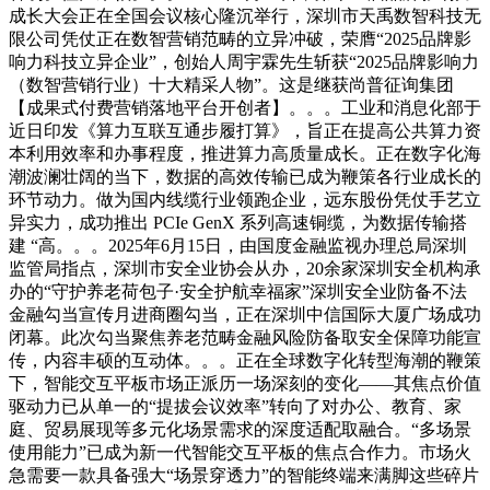
成长大会正在全国会议核心隆沉举行，深圳市天禹数智科技无
限公司凭仗正在数智营销范畴的立异冲破，荣膺“2025品牌影
响力科技立异企业”，创始人周宇霖先生斩获“2025品牌影响力
（数智营销行业）十大精采人物”。这是继获尚普征询集团
【成果式付费营销落地平台开创者】。。。工业和消息化部于
近日印发《算力互联互通步履打算》，旨正在提高公共算力资
本利用效率和办事程度，推进算力高质量成长。正在数字化海
潮波澜壮阔的当下，数据的高效传输已成为鞭策各行业成长的
环节动力。做为国内线缆行业领跑企业，远东股份凭仗手艺立
异实力，成功推出 PCIe GenX 系列高速铜缆，为数据传输搭
建 “高。。。2025年6月15日，由国度金融监视办理总局深圳
监管局指点，深圳市安全业协会从办，20余家深圳安全机构承
办的“守护养老荷包子·安全护航幸福家”深圳安全业防备不法
金融勾当宣传月进商圈勾当，正在深圳中信国际大厦广场成功
闭幕。此次勾当聚焦养老范畴金融风险防备取安全保障功能宣
传，内容丰硕的互动体。。。正在全球数字化转型海潮的鞭策
下，智能交互平板市场正派历一场深刻的变化——其焦点价值
驱动力已从单一的“提拔会议效率”转向了对办公、教育、家
庭、贸易展现等多元化场景需求的深度适配取融合。“多场景
使用能力”已成为新一代智能交互平板的焦点合作力。市场火
急需要一款具备强大“场景穿透力”的智能终端来满脚这些碎片