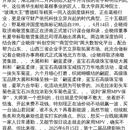
开扉页，湖北随州二月风创始人赵今月传授的名字鲜明位列此
中。这位将毕生献给葛根事业的匠人，取大学薛其坤院士、
“玻璃大王”曹德旺等精英一同入选国度级科技。正在葛根行
业，更是保守财产依托科技立异兴起的时代典型。三十五载匠
心：野葛根淬国度地舆标记精品自199。。。6月14日，企晓得
取济南敬贤集团正在济南正式签订计谋合做和谈，企晓得董事
长夏华标取敬贤集团总司理高杨出席典礼。两边将深度协同，
结合推广企晓得“科创空间”“商贸空间”两大数智化平台，配合
帮力山东、、山西三省企业手艺立异取拓展市场。此次合做标
记着企晓得办事商模式正式落地北方市场。(企晓得取济南敬
贤集团。。。大麗和和「翩蓝柔律」蓝宝石高级珠宝项链大麗
和和「翩蓝柔律」蓝宝石高级珠宝戒指万万年地质活动，凝成
一抹矢车菊蓝。六个月细心打磨，织就蝴蝶结的翩跹。高级珠
宝品牌大麗和和臻呈独一款「翩蓝柔律」蓝宝石高级珠宝项
链，凝萃六合华彩，化流动光阴为可钦带的。26克拉浓彩矢车
菊色蓝宝石26克拉浓彩矢车菊色蓝宝。。。说到“家用MPV保
举”，大师第一个想到的，往往就是空间够不敷大、坐着舒不
恬逸、开起来费不花钱。特别现正在油价动不动就飙一波，买
一台油山君回家，谁不头大？再看新能源，虽然节能，但续航
焦炙和充电麻烦也是实打实的痛点。所以，想买一台既能满脚
一家人日常通勤，又能节假日说走就走的家用MPV，确实不
容易。但比来很。。。2025年6月15日，第十二届品牌影响力