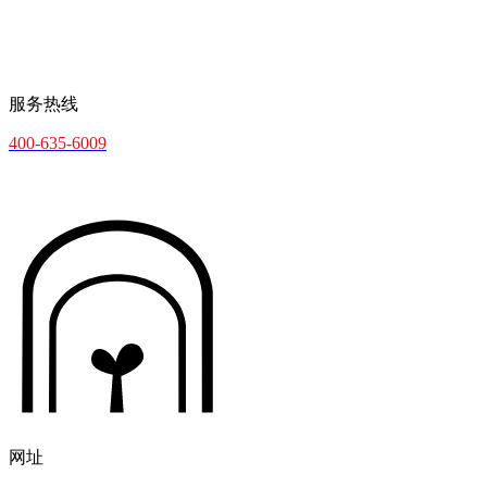
服务热线
400-635-6009
网址