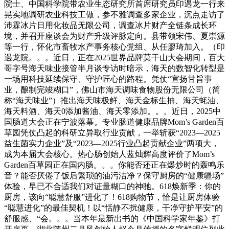
院士、中国科学院带农业生态研究所首席研究员印遇龙一行来
晃实地调研农业科技工做，参不雅调查多家企业，沉点走访了
沛霖冰片日用化妆品无限公司，调查冰片财产全链条成长环
境，并召开座谈会为财产升级评脉定向。县带领宋伟、夏崇源
等一行，怀化市畜牧水产事务核心党组、从任廖琦加入。（印
遇龙院。。。近日，正在2025世界品牌莫干山大会期间，百大
哥字号海天味业接管半月谈专访时暗示，海天的数智化转型是
一场用科技延续保守、守护匠心的路程。凭仗“宣扬甘旨事
业，酿制完竣糊口”，佛山市海天调味食物股份无限公司（简
称“海天味业”）推出海天味极鲜、海天金标生抽、海天蚝油、
海天料酒、海天0添加酱油、海天零添加。。。近日，2025中
国肠道大会正在宁波落幕。专业肠道健康品牌Mom’s Garden百
草园凭仗凸起的科研立异取行业贡献，一举斩获“2023—2025
益生菌实力企业”及“2023—2025行业凸起贡献企业”两项大，
成为本届大会核心。热心肠创始人蓝灿辉高度评价了Mom’s
Garden百草园正在国内肠。。。你能否还正在爆炒时的轰鸣乐
音？能否厌倦了饭后繁琐的油污洁净？保守厨房的“健康疆场”
体验，早已不合适我们对证量糊口的神驰。618焕新季：你的
厨房，该向“聪慧舒服”进化了！618购物节，恰是让厨房体验
“聪慧进化”的最佳契机！以“恬静不扰健康，干净守护平安”的
舒服感、“会。。。当本年最新出书的《中国科学家年鉴》打