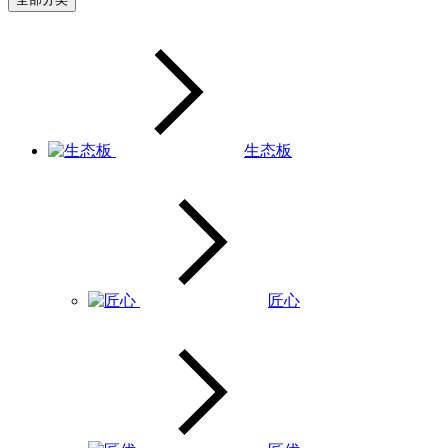
生态板
匠心