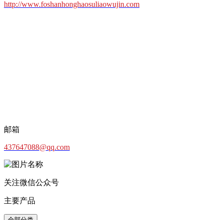
http://www.foshanhonghaosuliaowujin.com
邮箱
437647088@qq.com
关注微信公众号
主要产品
全部分类