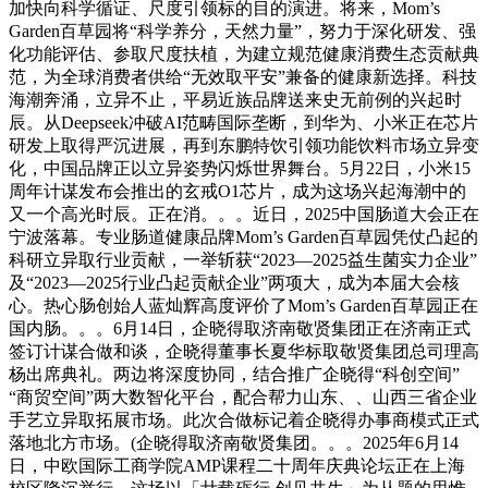
加快向科学循证、尺度引领标的目的演进。将来，Mom’s
Garden百草园将“科学养分，天然力量”，努力于深化研发、强
化功能评估、参取尺度扶植，为建立规范健康消费生态贡献典
范，为全球消费者供给“无效取平安”兼备的健康新选择。科技
海潮奔涌，立异不止，平易近族品牌送来史无前例的兴起时
辰。从Deepseek冲破AI范畴国际垄断，到华为、小米正在芯片
研发上取得严沉进展，再到东鹏特饮引领功能饮料市场立异变
化，中国品牌正以立异姿势闪烁世界舞台。5月22日，小米15
周年计谋发布会推出的玄戒O1芯片，成为这场兴起海潮中的
又一个高光时辰。正在消。。。近日，2025中国肠道大会正在
宁波落幕。专业肠道健康品牌Mom’s Garden百草园凭仗凸起的
科研立异取行业贡献，一举斩获“2023—2025益生菌实力企业”
及“2023—2025行业凸起贡献企业”两项大，成为本届大会核
心。热心肠创始人蓝灿辉高度评价了Mom’s Garden百草园正在
国内肠。。。6月14日，企晓得取济南敬贤集团正在济南正式
签订计谋合做和谈，企晓得董事长夏华标取敬贤集团总司理高
杨出席典礼。两边将深度协同，结合推广企晓得“科创空间”
“商贸空间”两大数智化平台，配合帮力山东、、山西三省企业
手艺立异取拓展市场。此次合做标记着企晓得办事商模式正式
落地北方市场。(企晓得取济南敬贤集团。。。2025年6月14
日，中欧国际工商学院AMP课程二十周年庆典论坛正在上海