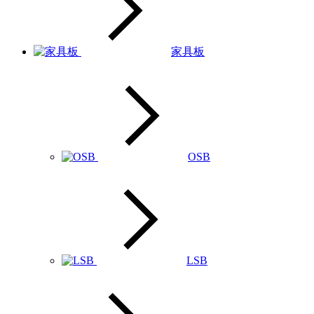
家具板
OSB
LSB