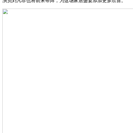
演员刘凡菲也将前来帮阵，为这场家居盛宴添加更多欣喜。