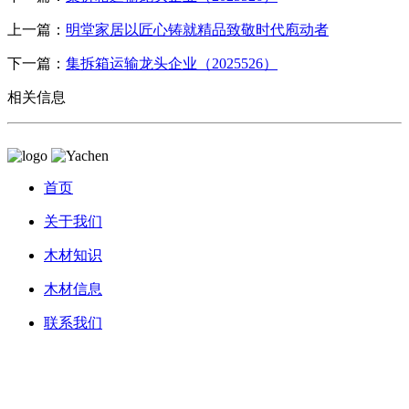
上一篇：
明堂家居以匠心铸就精品致敬时代庖动者
下一篇：
集拆箱运输龙头企业（2025526）
相关信息
首页
关于我们
木材知识
木材信息
联系我们