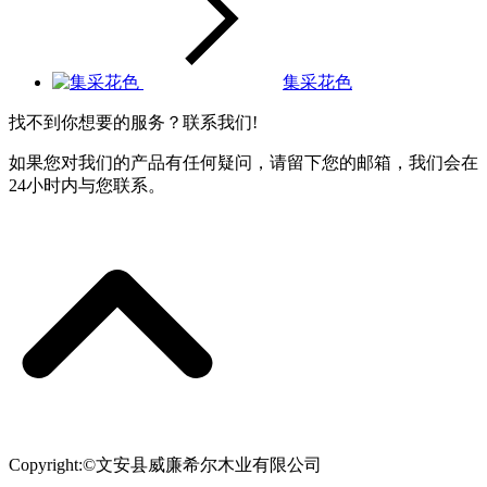
集采花色
找不到你想要的服务？联系我们!
如果您对我们的产品有任何疑问，请留下您的邮箱，我们会在
24小时内与您联系。
Copyright:©文安县威廉希尔木业有限公司