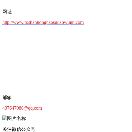
网址
http://www.foshanhonghaosuliaowujin.com
邮箱
437647088@qq.com
关注微信公众号