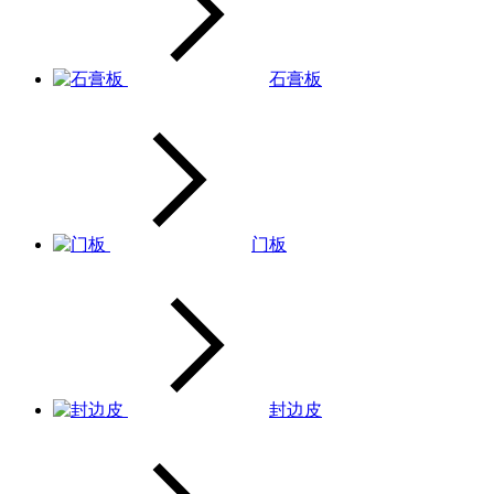
石膏板
门板
封边皮