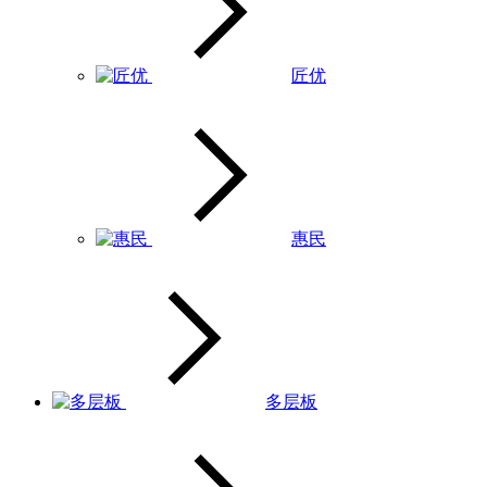
匠优
惠民
多层板