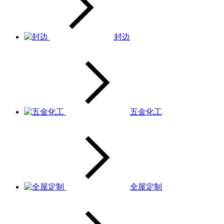
封边
五金化工
全屋定制