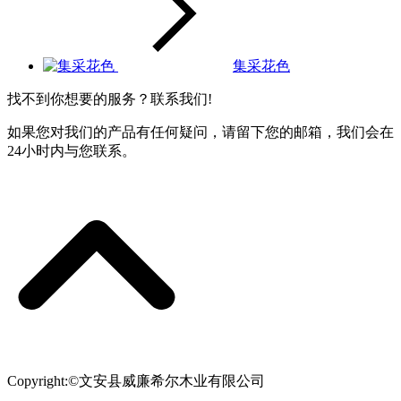
集采花色
找不到你想要的服务？联系我们!
如果您对我们的产品有任何疑问，请留下您的邮箱，我们会在
24小时内与您联系。
Copyright:©文安县威廉希尔木业有限公司