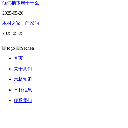
缅甸柚木属于什么
2025-05-26
木材之家：商家的
2025-05-25
首页
关于我们
木材知识
木材信息
联系我们