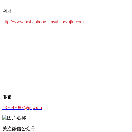
网址
http://www.foshanhonghaosuliaowujin.com
邮箱
437647088@qq.com
关注微信公众号