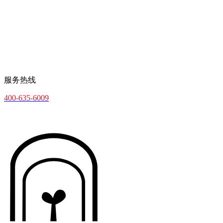
服务热线
400-635-6009