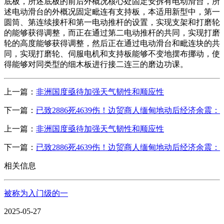
底板，所述底板的前后外概况核心处固定安拆有电动滑台，所
述电动滑台的外概况固定毗连有支持板，本适用新型中，第一
圆筒、第连续接杆和第一电动推杆的设置，实现支架和打磨轮
的能够获得调整，而正在通过第二电动推杆的共同，实现打磨
轮的高度能够获得调整，然后正在通过电动滑台和毗连块的共
同，实现打磨轮、伺服电机和支持板能够不变地摆布挪动，使
得能够对同类型的细木板进行接二连三的磨边功课。
上一篇：
非洲国度亟待加强天气韧性和顺应性
下一篇：
已致2886死4639伤！边贸商人缅甸地动后经济余震：
上一篇：
非洲国度亟待加强天气韧性和顺应性
下一篇：
已致2886死4639伤！边贸商人缅甸地动后经济余震：
相关信息
被称为入门级的一
2025-05-27