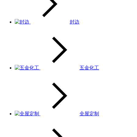
封边
五金化工
全屋定制